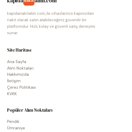
kapida
alim.com
nakit
kapidanakitalim.com, ile cihazlarınızı kapınızdan
nakit olarak satın alabileceğiniz güvenilir bir
platformdur. Hızlı, kolay ve güvenli satış deneyimi
sunar.
Site Haritası
Ana Sayfa
Alım Noktaları
Hakkımızda
İletişim
Çerez Politikası
KVKK
Popüler Alım Noktaları
Pendik
Ümraniye