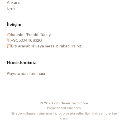
Ankara
İzmir
İletişim
İstanbul/Pendik, Türkiye
+905334466320
Bizi arayabilir veya mesaj bırakabilirsiniz.
Ekosistemimiz
Playstation Tamircisi
©
2026
kapidanakitalim.com
kapidanakitalim.com
Sitede kullanılan tüm marka, logo ve görseller ilgili hak sahiplerine
aittir.