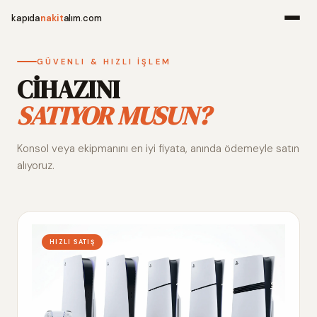
kapıda
nakit
alım.com
Menü
GÜVENLI & HIZLI İŞLEM
CİHAZINI
SATIYOR MUSUN?
Ana Sayfa
Konsol veya ekipmanını en iyi fiyata, anında ödemeyle satın
Alım Noktala
alıyoruz.
Hakkımızda
İletişim
HIZLI SATIŞ
WhatsApp 