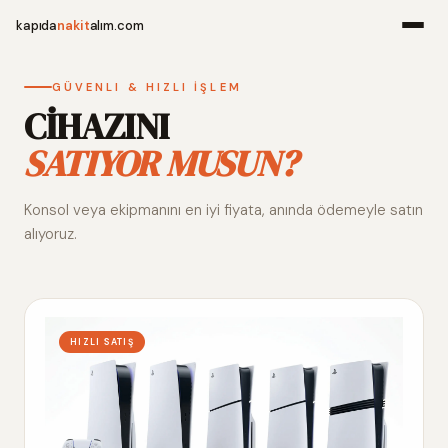
kapıda
nakit
alım.com
Menü
GÜVENLI & HIZLI İŞLEM
CİHAZINI
SATIYOR MUSUN?
Ana Sayfa
Konsol veya ekipmanını en iyi fiyata, anında ödemeyle satın
Alım Noktala
alıyoruz.
Hakkımızda
İletişim
HIZLI SATIŞ
WhatsApp 