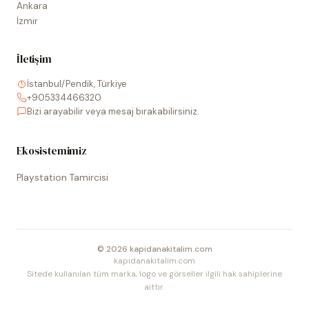
Ankara
İzmir
İletişim
İstanbul/Pendik, Türkiye
+905334466320
Bizi arayabilir veya mesaj bırakabilirsiniz.
Ekosistemimiz
Playstation Tamircisi
©
2026
kapidanakitalim.com
kapidanakitalim.com
Sitede kullanılan tüm marka, logo ve görseller ilgili hak sahiplerine
aittir.