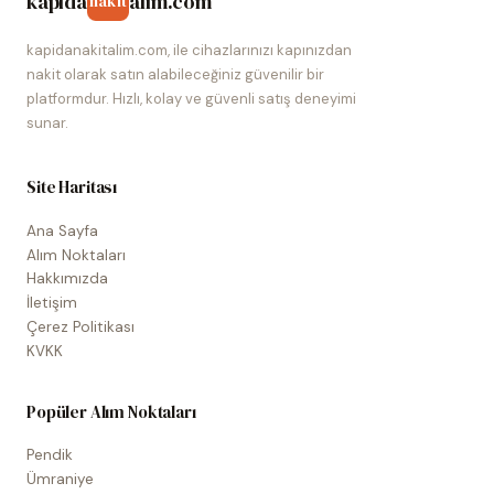
kapida
alim.com
nakit
kapidanakitalim.com, ile cihazlarınızı kapınızdan
nakit olarak satın alabileceğiniz güvenilir bir
platformdur. Hızlı, kolay ve güvenli satış deneyimi
sunar.
Site Haritası
Ana Sayfa
Alım Noktaları
Hakkımızda
İletişim
Çerez Politikası
KVKK
Popüler Alım Noktaları
Pendik
Ümraniye