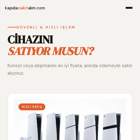
kapıda
nakit
alım.com
Menü
GÜVENLI & HIZLI İŞLEM
CİHAZINI
SATIYOR MUSUN?
Ana Sayfa
Konsol veya ekipmanını en iyi fiyata, anında ödemeyle satın
Alım Noktala
alıyoruz.
Hakkımızda
İletişim
HIZLI SATIŞ
WhatsApp 