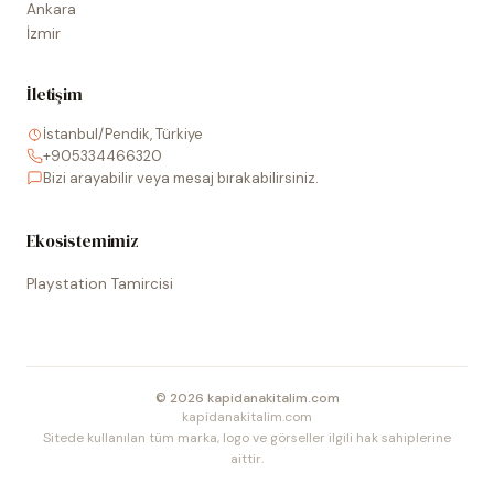
Ankara
İzmir
İletişim
İstanbul/Pendik, Türkiye
+905334466320
Bizi arayabilir veya mesaj bırakabilirsiniz.
Ekosistemimiz
Playstation Tamircisi
©
2026
kapidanakitalim.com
kapidanakitalim.com
Sitede kullanılan tüm marka, logo ve görseller ilgili hak sahiplerine
aittir.