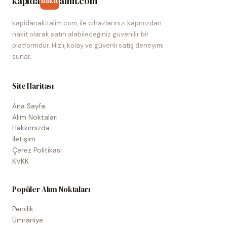
kapida
alim.com
nakit
kapidanakitalim.com, ile cihazlarınızı kapınızdan
nakit olarak satın alabileceğiniz güvenilir bir
platformdur. Hızlı, kolay ve güvenli satış deneyimi
sunar.
Site Haritası
Ana Sayfa
Alım Noktaları
Hakkımızda
İletişim
Çerez Politikası
KVKK
Popüler Alım Noktaları
Pendik
Ümraniye