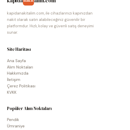
kapida
alim.com
nakit
kapidanakitalim.com, ile cihazlarınızı kapınızdan
nakit olarak satın alabileceğiniz güvenilir bir
platformdur. Hızlı, kolay ve güvenli satış deneyimi
sunar.
Site Haritası
Ana Sayfa
Alım Noktaları
Hakkımızda
İletişim
Çerez Politikası
KVKK
Popüler Alım Noktaları
Pendik
Ümraniye