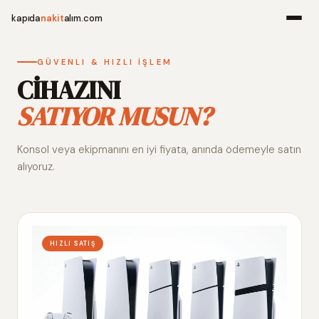
kapıda
nakit
alım.com
Menü
GÜVENLI & HIZLI İŞLEM
CİHAZINI
SATIYOR MUSUN?
Ana Sayfa
Konsol veya ekipmanını en iyi fiyata, anında ödemeyle satın
Alım Noktala
alıyoruz.
Hakkımızda
İletişim
HIZLI SATIŞ
WhatsApp 