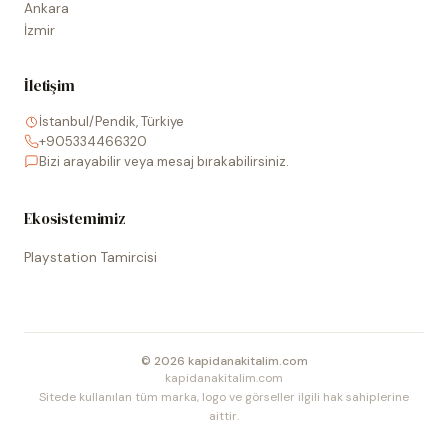
Ankara
İzmir
İletişim
İstanbul/Pendik, Türkiye
+905334466320
Bizi arayabilir veya mesaj bırakabilirsiniz.
Ekosistemimiz
Playstation Tamircisi
©
2026
kapidanakitalim.com
kapidanakitalim.com
Sitede kullanılan tüm marka, logo ve görseller ilgili hak sahiplerine
aittir.