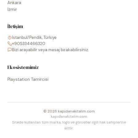
Ankara
İzmir
İletişim
İstanbul/Pendik, Türkiye
+905334466320
Bizi arayabilir veya mesaj bırakabilirsiniz.
Ekosistemimiz
Playstation Tamircisi
©
2026
kapidanakitalim.com
kapidanakitalim.com
Sitede kullanılan tüm marka, logo ve görseller ilgili hak sahiplerine
aittir.