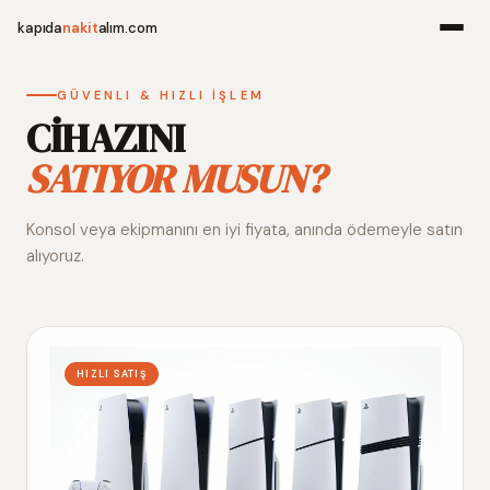
kapıda
nakit
alım.com
Menü
GÜVENLI & HIZLI İŞLEM
CİHAZINI
SATIYOR MUSUN?
Ana Sayfa
Konsol veya ekipmanını en iyi fiyata, anında ödemeyle satın
Alım Noktala
alıyoruz.
Hakkımızda
İletişim
HIZLI SATIŞ
WhatsApp 