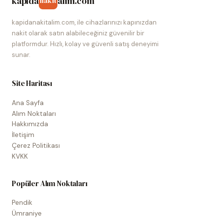
kapida
alim.com
nakit
kapidanakitalim.com, ile cihazlarınızı kapınızdan
nakit olarak satın alabileceğiniz güvenilir bir
platformdur. Hızlı, kolay ve güvenli satış deneyimi
sunar.
Site Haritası
Ana Sayfa
Alım Noktaları
Hakkımızda
İletişim
Çerez Politikası
KVKK
Popüler Alım Noktaları
Pendik
Ümraniye