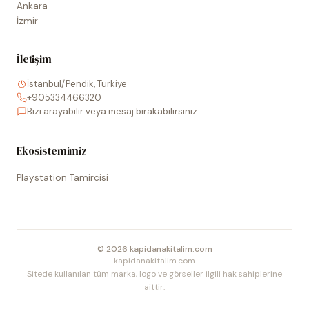
Ankara
İzmir
İletişim
İstanbul/Pendik, Türkiye
+905334466320
Bizi arayabilir veya mesaj bırakabilirsiniz.
Ekosistemimiz
Playstation Tamircisi
©
2026
kapidanakitalim.com
kapidanakitalim.com
Sitede kullanılan tüm marka, logo ve görseller ilgili hak sahiplerine
aittir.