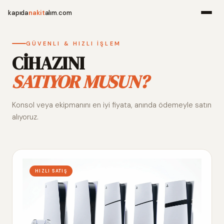
kapıda
nakit
alım.com
Menü
GÜVENLI & HIZLI İŞLEM
CİHAZINI
SATIYOR MUSUN?
Ana Sayfa
Konsol veya ekipmanını en iyi fiyata, anında ödemeyle satın
Alım Noktala
alıyoruz.
Hakkımızda
İletişim
HIZLI SATIŞ
WhatsApp 