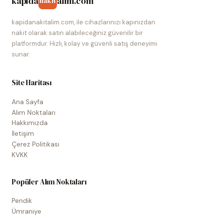
kapida
alim.com
nakit
kapidanakitalim.com, ile cihazlarınızı kapınızdan
nakit olarak satın alabileceğiniz güvenilir bir
platformdur. Hızlı, kolay ve güvenli satış deneyimi
sunar.
Site Haritası
Ana Sayfa
Alım Noktaları
Hakkımızda
İletişim
Çerez Politikası
KVKK
Popüler Alım Noktaları
Pendik
Ümraniye