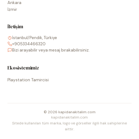
Ankara
İzmir
İletişim
İstanbul/Pendik, Türkiye
+905334466320
Bizi arayabilir veya mesaj bırakabilirsiniz.
Ekosistemimiz
Playstation Tamircisi
©
2026
kapidanakitalim.com
kapidanakitalim.com
Sitede kullanılan tüm marka, logo ve görseller ilgili hak sahiplerine
aittir.