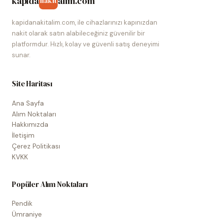
kapida
alim.com
nakit
kapidanakitalim.com, ile cihazlarınızı kapınızdan
nakit olarak satın alabileceğiniz güvenilir bir
platformdur. Hızlı, kolay ve güvenli satış deneyimi
sunar.
Site Haritası
Ana Sayfa
Alım Noktaları
Hakkımızda
İletişim
Çerez Politikası
KVKK
Popüler Alım Noktaları
Pendik
Ümraniye