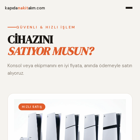
kapıda
nakit
alım.com
Menü
GÜVENLI & HIZLI İŞLEM
CİHAZINI
SATIYOR MUSUN?
Ana Sayfa
Konsol veya ekipmanını en iyi fiyata, anında ödemeyle satın
Alım Noktala
alıyoruz.
Hakkımızda
İletişim
HIZLI SATIŞ
WhatsApp 