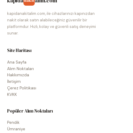
kapida
alim.com
nakit
kapidanakitalim.com, ile cihazlarınızı kapınızdan
nakit olarak satın alabileceğiniz güvenilir bir
platformdur. Hızlı, kolay ve güvenli satış deneyimi
sunar.
Site Haritası
Ana Sayfa
Alım Noktaları
Hakkımızda
İletişim
Çerez Politikası
KVKK
Popüler Alım Noktaları
Pendik
Ümraniye