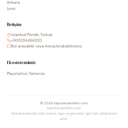
Ankara
İzmir
İletişim
İstanbul/Pendik, Türkiye
+905334466320
Bizi arayabilir veya mesaj bırakabilirsiniz.
Ekosistemimiz
Playstation Tamircisi
©
2026
kapidanakitalim.com
kapidanakitalim.com
Sitede kullanılan tüm marka, logo ve görseller ilgili hak sahiplerine
aittir.