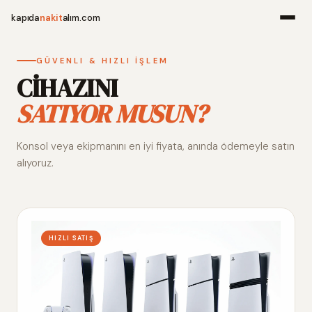
kapıda
nakit
alım.com
Menü
GÜVENLI & HIZLI İŞLEM
CİHAZINI
SATIYOR MUSUN?
Ana Sayfa
Konsol veya ekipmanını en iyi fiyata, anında ödemeyle satın
Alım Noktala
alıyoruz.
Hakkımızda
İletişim
HIZLI SATIŞ
WhatsApp 