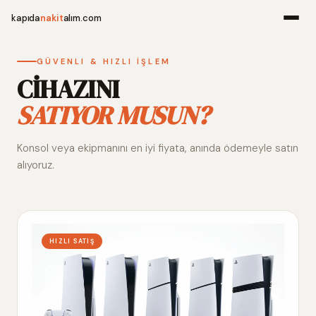
kapıda
nakit
alım.com
Menü
GÜVENLI & HIZLI İŞLEM
CİHAZINI
SATIYOR MUSUN?
Ana Sayfa
Konsol veya ekipmanını en iyi fiyata, anında ödemeyle satın
Alım Noktala
alıyoruz.
Hakkımızda
İletişim
HIZLI SATIŞ
WhatsApp 