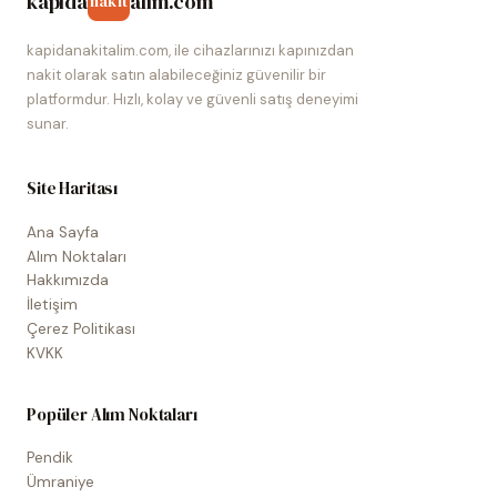
kapida
alim.com
nakit
kapidanakitalim.com, ile cihazlarınızı kapınızdan
nakit olarak satın alabileceğiniz güvenilir bir
platformdur. Hızlı, kolay ve güvenli satış deneyimi
sunar.
Site Haritası
Ana Sayfa
Alım Noktaları
Hakkımızda
İletişim
Çerez Politikası
KVKK
Popüler Alım Noktaları
Pendik
Ümraniye