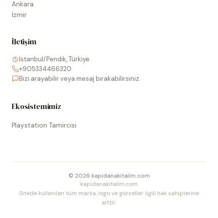
Ankara
İzmir
İletişim
İstanbul/Pendik, Türkiye
+905334466320
Bizi arayabilir veya mesaj bırakabilirsiniz.
Ekosistemimiz
Playstation Tamircisi
©
2026
kapidanakitalim.com
kapidanakitalim.com
Sitede kullanılan tüm marka, logo ve görseller ilgili hak sahiplerine
aittir.