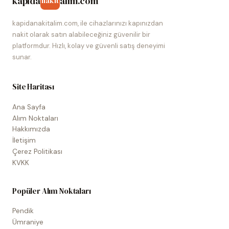
kapida
alim.com
nakit
kapidanakitalim.com, ile cihazlarınızı kapınızdan
nakit olarak satın alabileceğiniz güvenilir bir
platformdur. Hızlı, kolay ve güvenli satış deneyimi
sunar.
Site Haritası
Ana Sayfa
Alım Noktaları
Hakkımızda
İletişim
Çerez Politikası
KVKK
Popüler Alım Noktaları
Pendik
Ümraniye