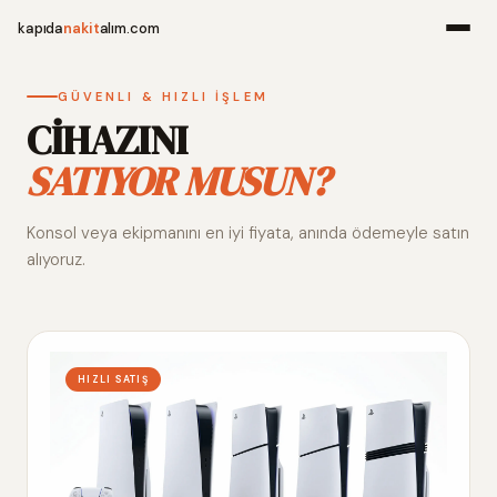
kapıda
nakit
alım.com
Menü
GÜVENLI & HIZLI İŞLEM
CİHAZINI
SATIYOR MUSUN?
Ana Sayfa
Konsol veya ekipmanını en iyi fiyata, anında ödemeyle satın
Alım Noktala
alıyoruz.
Hakkımızda
İletişim
HIZLI SATIŞ
WhatsApp 