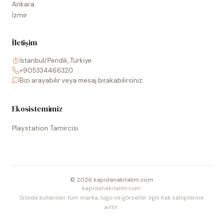
Ankara
İzmir
İletişim
İstanbul/Pendik, Türkiye
+905334466320
Bizi arayabilir veya mesaj bırakabilirsiniz.
Ekosistemimiz
Playstation Tamircisi
©
2026
kapidanakitalim.com
kapidanakitalim.com
Sitede kullanılan tüm marka, logo ve görseller ilgili hak sahiplerine
aittir.