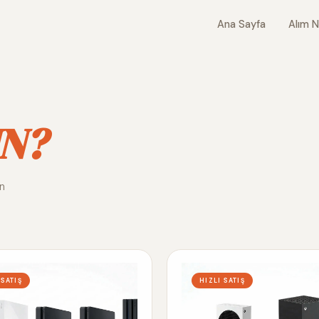
Ana Sayfa
Alım N
N?
ın
 SATIŞ
HIZLI SATIŞ