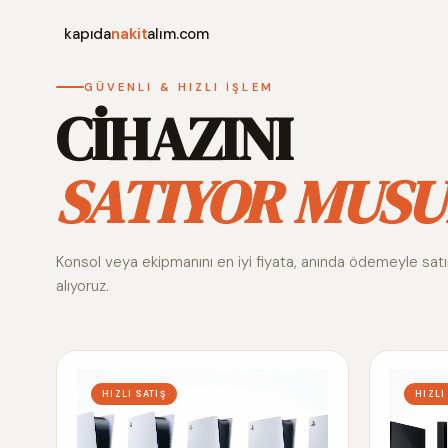
kapıda
nakit
alım.com
GÜVENLI & HIZLI İŞLEM
CİHAZINI
SATIYOR MUSU
Konsol veya ekipmanını en iyi fiyata, anında ödemeyle sat
alıyoruz.
HIZLI SATIŞ
HIZLI