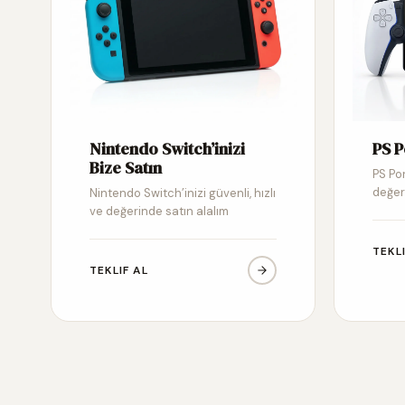
Nintendo Switch’inizi
PS P
Bize Satın
PS Por
değer
Nintendo Switch’inizi güvenli, hızlı
ve değerinde satın alalım
TEKL
TEKLIF AL