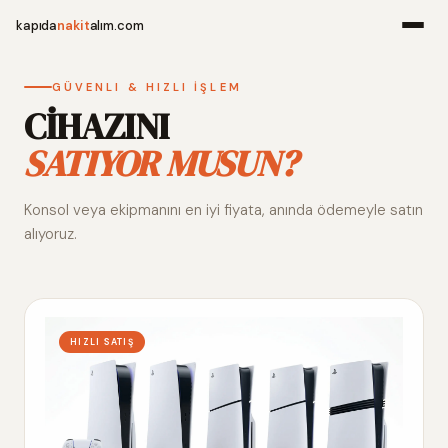
kapıda
nakit
alım.com
Menü
GÜVENLI & HIZLI İŞLEM
CİHAZINI
SATIYOR MUSUN?
Ana Sayfa
Konsol veya ekipmanını en iyi fiyata, anında ödemeyle satın
Alım Noktala
alıyoruz.
Hakkımızda
İletişim
HIZLI SATIŞ
WhatsApp 