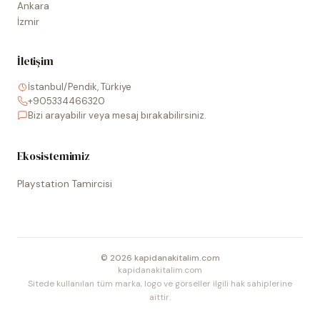
Ankara
İzmir
İletişim
İstanbul/Pendik, Türkiye
+905334466320
Bizi arayabilir veya mesaj bırakabilirsiniz.
Ekosistemimiz
Playstation Tamircisi
©
2026
kapidanakitalim.com
kapidanakitalim.com
Sitede kullanılan tüm marka, logo ve görseller ilgili hak sahiplerine
aittir.