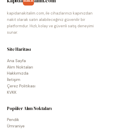
kapida
alim.com
nakit
kapidanakitalim.com, ile cihazlarınızı kapınızdan
nakit olarak satın alabileceğiniz güvenilir bir
platformdur. Hızlı, kolay ve güvenli satış deneyimi
sunar.
Site Haritası
Ana Sayfa
Alım Noktaları
Hakkımızda
İletişim
Çerez Politikası
KVKK
Popüler Alım Noktaları
Pendik
Ümraniye