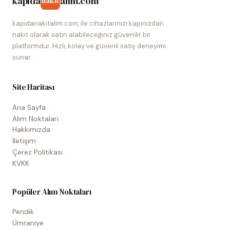
kapida
alim.com
nakit
kapidanakitalim.com, ile cihazlarınızı kapınızdan
nakit olarak satın alabileceğiniz güvenilir bir
platformdur. Hızlı, kolay ve güvenli satış deneyimi
sunar.
Site Haritası
Ana Sayfa
Alım Noktaları
Hakkımızda
İletişim
Çerez Politikası
KVKK
Popüler Alım Noktaları
Pendik
Ümraniye