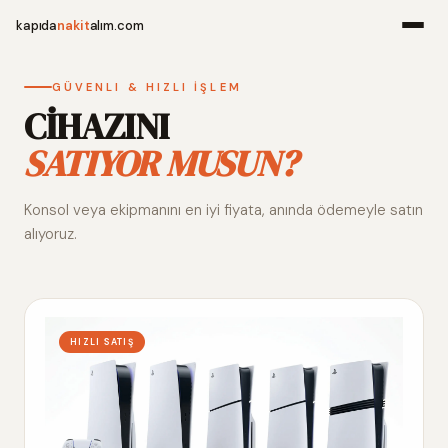
kapıda
nakit
alım.com
Menü
GÜVENLI & HIZLI İŞLEM
CİHAZINI
SATIYOR MUSUN?
Ana Sayfa
Konsol veya ekipmanını en iyi fiyata, anında ödemeyle satın
Alım Noktala
alıyoruz.
Hakkımızda
İletişim
HIZLI SATIŞ
WhatsApp 