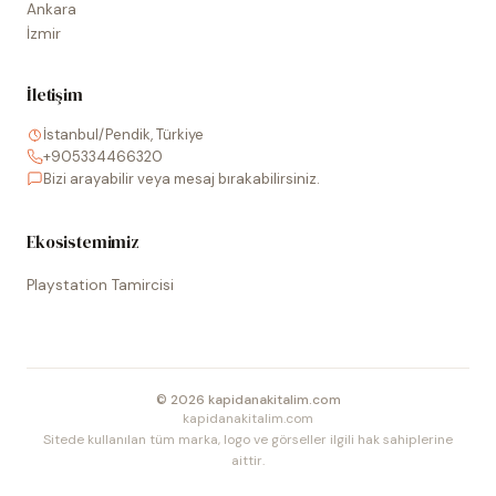
Ankara
İzmir
İletişim
İstanbul/Pendik, Türkiye
+905334466320
Bizi arayabilir veya mesaj bırakabilirsiniz.
Ekosistemimiz
Playstation Tamircisi
©
2026
kapidanakitalim.com
kapidanakitalim.com
Sitede kullanılan tüm marka, logo ve görseller ilgili hak sahiplerine
aittir.