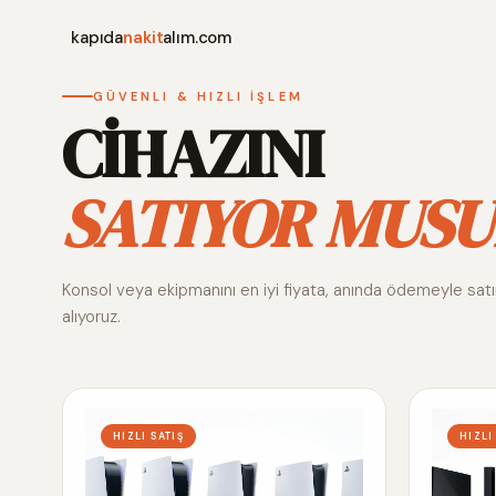
kapıda
nakit
alım.com
GÜVENLI & HIZLI İŞLEM
CİHAZINI
SATIYOR MUSU
Konsol veya ekipmanını en iyi fiyata, anında ödemeyle sat
alıyoruz.
HIZLI SATIŞ
HIZLI