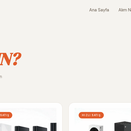
Ana Sayfa
Alım N
N?
ın
 SATIŞ
HIZLI SATIŞ