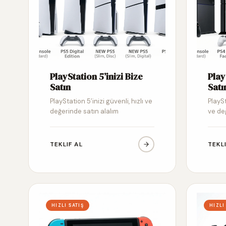
PlayStation 5’inizi Bize
Play
Satın
Satı
PlayStation 5’inizi güvenli, hızlı ve
PlaySt
değerinde satın alalım
ve de
TEKLIF AL
TEKL
HIZLI SATIŞ
HIZLI