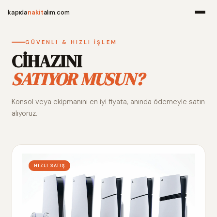
kapıda
nakit
alım.com
Menü
GÜVENLI & HIZLI İŞLEM
CİHAZINI
SATIYOR MUSUN?
Ana Sayfa
Konsol veya ekipmanını en iyi fiyata, anında ödemeyle satın
Alım Noktala
alıyoruz.
Hakkımızda
İletişim
HIZLI SATIŞ
WhatsApp 