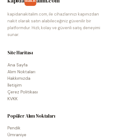
kapida
alim.com
nakit
kapidanakitalim.com, ile cihazlarınızı kapınızdan
nakit olarak satın alabileceğiniz güvenilir bir
platformdur. Hızlı, kolay ve güvenli satış deneyimi
sunar.
Site Haritası
Ana Sayfa
Alım Noktaları
Hakkımızda
İletişim
Çerez Politikası
KVKK
Popüler Alım Noktaları
Pendik
Ümraniye