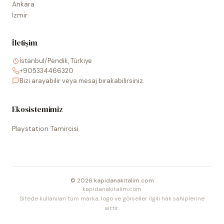
Ankara
İzmir
İletişim
İstanbul/Pendik, Türkiye
+905334466320
Bizi arayabilir veya mesaj bırakabilirsiniz.
Ekosistemimiz
Playstation Tamircisi
©
2026
kapidanakitalim.com
kapidanakitalim.com
Sitede kullanılan tüm marka, logo ve görseller ilgili hak sahiplerine
aittir.