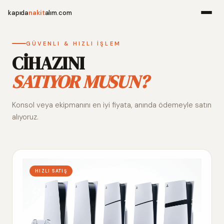
kapıda
nakit
alım.com
Menü
GÜVENLI & HIZLI İŞLEM
CİHAZINI
SATIYOR MUSUN?
Ana Sayfa
Konsol veya ekipmanını en iyi fiyata, anında ödemeyle satın
Alım Noktala
alıyoruz.
Hakkımızda
İletişim
HIZLI SATIŞ
WhatsApp 