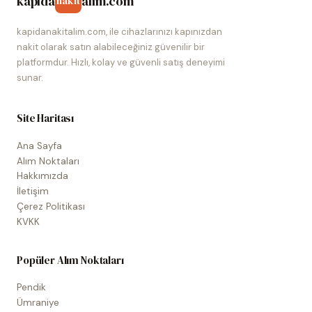
kapida
alim.com
nakit
kapidanakitalim.com, ile cihazlarınızı kapınızdan
nakit olarak satın alabileceğiniz güvenilir bir
platformdur. Hızlı, kolay ve güvenli satış deneyimi
sunar.
Site Haritası
Ana Sayfa
Alım Noktaları
Hakkımızda
İletişim
Çerez Politikası
KVKK
Popüler Alım Noktaları
Pendik
Ümraniye