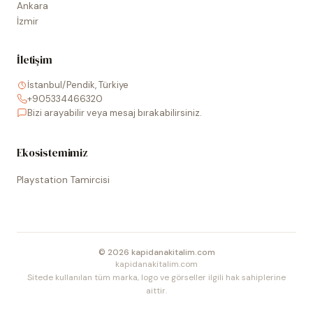
Ankara
İzmir
İletişim
İstanbul/Pendik, Türkiye
+905334466320
Bizi arayabilir veya mesaj bırakabilirsiniz.
Ekosistemimiz
Playstation Tamircisi
©
2026
kapidanakitalim.com
kapidanakitalim.com
Sitede kullanılan tüm marka, logo ve görseller ilgili hak sahiplerine
aittir.