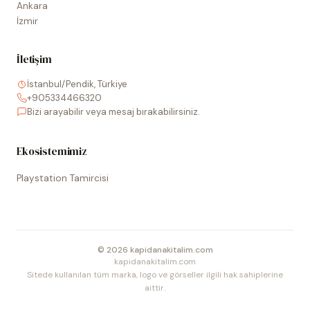
Ankara
İzmir
İletişim
İstanbul/Pendik, Türkiye
+905334466320
Bizi arayabilir veya mesaj bırakabilirsiniz.
Ekosistemimiz
Playstation Tamircisi
©
2026
kapidanakitalim.com
kapidanakitalim.com
Sitede kullanılan tüm marka, logo ve görseller ilgili hak sahiplerine
aittir.