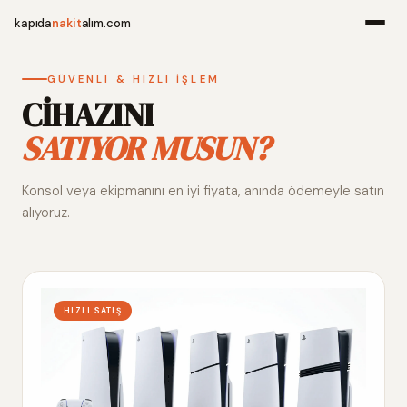
kapıda
nakit
alım.com
Menü
GÜVENLI & HIZLI İŞLEM
CİHAZINI
SATIYOR MUSUN?
Ana Sayfa
Konsol veya ekipmanını en iyi fiyata, anında ödemeyle satın
Alım Noktala
alıyoruz.
Hakkımızda
İletişim
HIZLI SATIŞ
WhatsApp 