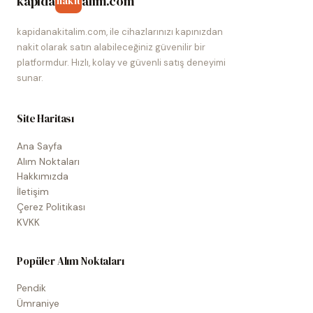
kapida
alim.com
nakit
kapidanakitalim.com, ile cihazlarınızı kapınızdan
nakit olarak satın alabileceğiniz güvenilir bir
platformdur. Hızlı, kolay ve güvenli satış deneyimi
sunar.
Site Haritası
Ana Sayfa
Alım Noktaları
Hakkımızda
İletişim
Çerez Politikası
KVKK
Popüler Alım Noktaları
Pendik
Ümraniye