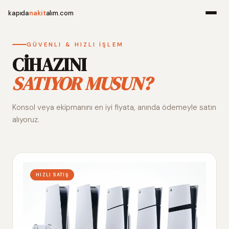
kapıda
nakit
alım.com
Menü
GÜVENLI & HIZLI İŞLEM
CİHAZINI
SATIYOR MUSUN?
Ana Sayfa
Konsol veya ekipmanını en iyi fiyata, anında ödemeyle satın
Alım Noktala
alıyoruz.
Hakkımızda
İletişim
HIZLI SATIŞ
WhatsApp 