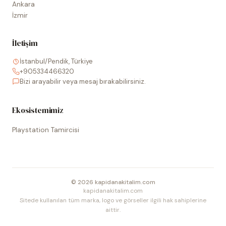
Ankara
İzmir
İletişim
İstanbul/Pendik, Türkiye
+905334466320
Bizi arayabilir veya mesaj bırakabilirsiniz.
Ekosistemimiz
Playstation Tamircisi
©
2026
kapidanakitalim.com
kapidanakitalim.com
Sitede kullanılan tüm marka, logo ve görseller ilgili hak sahiplerine
aittir.