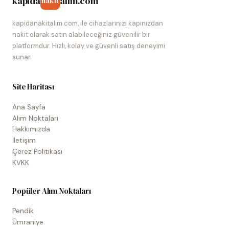
kapida
alim.com
nakit
kapidanakitalim.com, ile cihazlarınızı kapınızdan
nakit olarak satın alabileceğiniz güvenilir bir
platformdur. Hızlı, kolay ve güvenli satış deneyimi
sunar.
Site Haritası
Ana Sayfa
Alım Noktaları
Hakkımızda
İletişim
Çerez Politikası
KVKK
Popüler Alım Noktaları
Pendik
Ümraniye