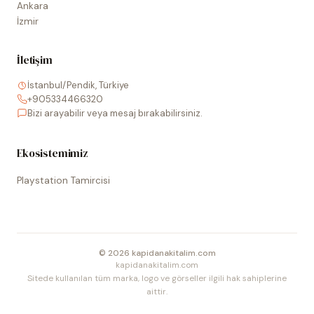
Ankara
İzmir
İletişim
İstanbul/Pendik, Türkiye
+905334466320
Bizi arayabilir veya mesaj bırakabilirsiniz.
Ekosistemimiz
Playstation Tamircisi
©
2026
kapidanakitalim.com
kapidanakitalim.com
Sitede kullanılan tüm marka, logo ve görseller ilgili hak sahiplerine
aittir.