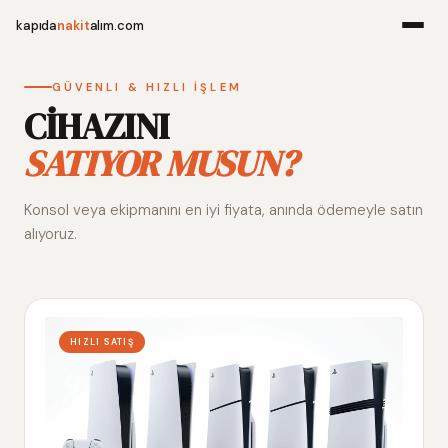
kapıda
nakit
alım.com
Menü
GÜVENLI & HIZLI İŞLEM
CİHAZINI
SATIYOR MUSUN?
Ana Sayfa
Konsol veya ekipmanını en iyi fiyata, anında ödemeyle satın
Alım Noktala
alıyoruz.
Hakkımızda
İletişim
HIZLI SATIŞ
WhatsApp 