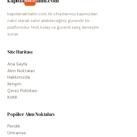
kapida
alim.com
nakit
kapidanakitalim.com, ile cihazlarınızı kapınızdan
nakit olarak satın alabileceğiniz güvenilir bir
platformdur. Hızlı, kolay ve güvenli satış deneyimi
sunar.
Site Haritası
Ana Sayfa
Alım Noktaları
Hakkımızda
İletişim
Çerez Politikası
KVKK
Popüler Alım Noktaları
Pendik
Ümraniye