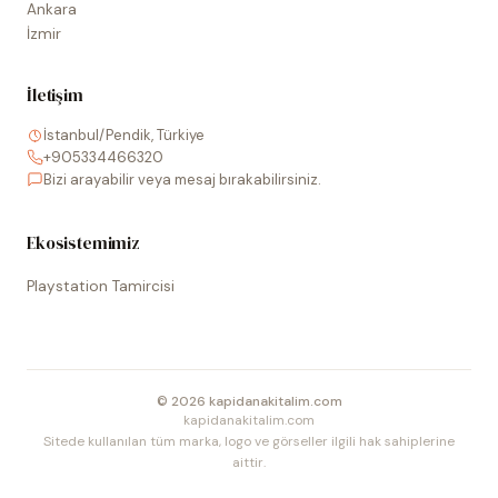
Ankara
İzmir
İletişim
İstanbul/Pendik, Türkiye
+905334466320
Bizi arayabilir veya mesaj bırakabilirsiniz.
Ekosistemimiz
Playstation Tamircisi
©
2026
kapidanakitalim.com
kapidanakitalim.com
Sitede kullanılan tüm marka, logo ve görseller ilgili hak sahiplerine
aittir.