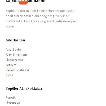
kapida
alim.com
nakit
kapidanakitalim.com, ile cihazlarınızı kapınızdan
nakit olarak satın alabileceğiniz güvenilir bir
platformdur. Hızlı, kolay ve güvenli satış deneyimi
sunar.
Site Haritası
Ana Sayfa
Alım Noktaları
Hakkımızda
İletişim
Çerez Politikası
KVKK
Popüler Alım Noktaları
Pendik
Ümraniye