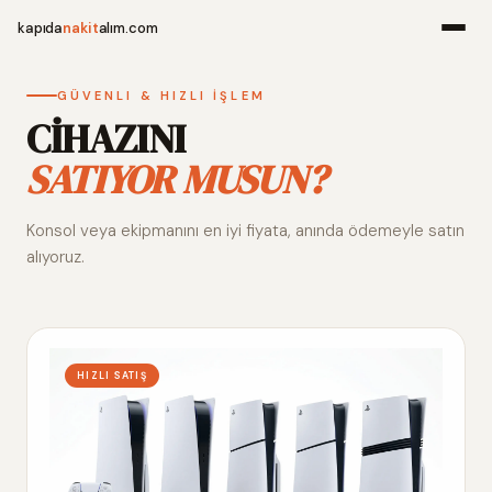
kapıda
nakit
alım.com
Menü
GÜVENLI & HIZLI İŞLEM
CİHAZINI
SATIYOR MUSUN?
Ana Sayfa
Konsol veya ekipmanını en iyi fiyata, anında ödemeyle satın
Alım Noktala
alıyoruz.
Hakkımızda
İletişim
HIZLI SATIŞ
WhatsApp 