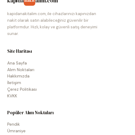
kapida
alim.com
nakit
kapidanakitalim.com, ile cihazlarınızı kapınızdan
nakit olarak satın alabileceğiniz güvenilir bir
platformdur. Hızlı, kolay ve güvenli satış deneyimi
sunar.
Site Haritası
Ana Sayfa
Alım Noktaları
Hakkımızda
İletişim
Çerez Politikası
KVKK
Popüler Alım Noktaları
Pendik
Ümraniye