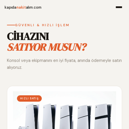
kapıda
nakit
alım.com
Menü
GÜVENLI & HIZLI İŞLEM
CİHAZINI
SATIYOR MUSUN?
Ana Sayfa
Konsol veya ekipmanını en iyi fiyata, anında ödemeyle satın
Alım Noktala
alıyoruz.
Hakkımızda
İletişim
HIZLI SATIŞ
WhatsApp 