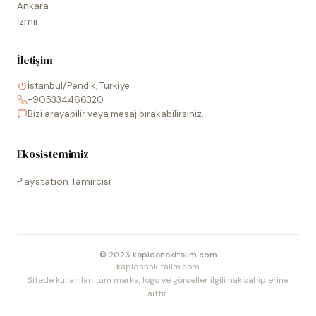
Ankara
İzmir
İletişim
İstanbul/Pendik, Türkiye
+905334466320
Bizi arayabilir veya mesaj bırakabilirsiniz.
Ekosistemimiz
Playstation Tamircisi
©
2026
kapidanakitalim.com
kapidanakitalim.com
Sitede kullanılan tüm marka, logo ve görseller ilgili hak sahiplerine
aittir.