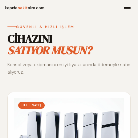
kapıda
nakit
alım.com
Menü
GÜVENLI & HIZLI İŞLEM
CİHAZINI
SATIYOR MUSUN?
Ana Sayfa
Konsol veya ekipmanını en iyi fiyata, anında ödemeyle satın
Alım Noktala
alıyoruz.
Hakkımızda
İletişim
HIZLI SATIŞ
WhatsApp 