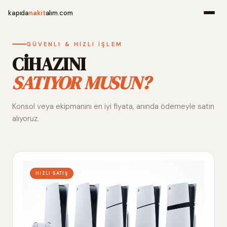
kapıda
nakit
alım.com
Menü
GÜVENLI & HIZLI İŞLEM
CİHAZINI
SATIYOR MUSUN?
Ana Sayfa
Konsol veya ekipmanını en iyi fiyata, anında ödemeyle satın
Alım Noktala
alıyoruz.
Hakkımızda
İletişim
HIZLI SATIŞ
WhatsApp 