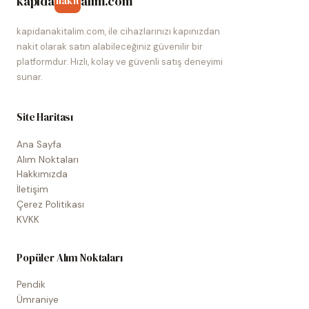
kapida
alim.com
nakit
kapidanakitalim.com, ile cihazlarınızı kapınızdan
nakit olarak satın alabileceğiniz güvenilir bir
platformdur. Hızlı, kolay ve güvenli satış deneyimi
sunar.
Site Haritası
Ana Sayfa
Alım Noktaları
Hakkımızda
İletişim
Çerez Politikası
KVKK
Popüler Alım Noktaları
Pendik
Ümraniye