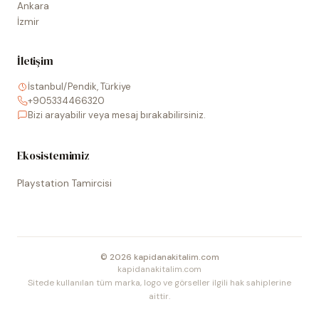
Ankara
İzmir
İletişim
İstanbul/Pendik, Türkiye
+905334466320
Bizi arayabilir veya mesaj bırakabilirsiniz.
Ekosistemimiz
Playstation Tamircisi
©
2026
kapidanakitalim.com
kapidanakitalim.com
Sitede kullanılan tüm marka, logo ve görseller ilgili hak sahiplerine
aittir.