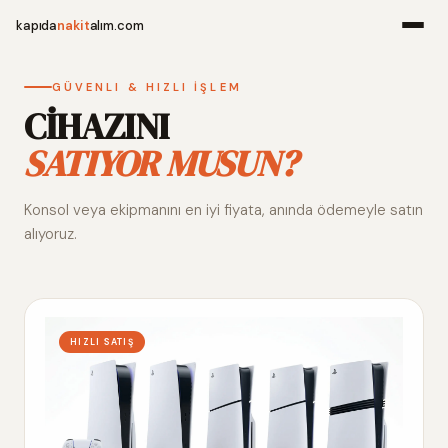
kapıda
nakit
alım.com
Menü
GÜVENLI & HIZLI İŞLEM
CİHAZINI
SATIYOR MUSUN?
Ana Sayfa
Konsol veya ekipmanını en iyi fiyata, anında ödemeyle satın
Alım Noktala
alıyoruz.
Hakkımızda
İletişim
HIZLI SATIŞ
WhatsApp 