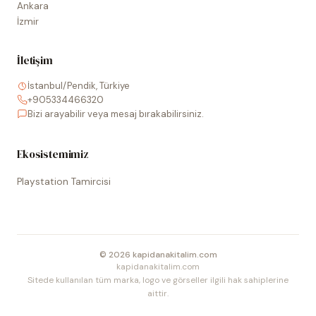
Ankara
İzmir
İletişim
İstanbul/Pendik, Türkiye
+905334466320
Bizi arayabilir veya mesaj bırakabilirsiniz.
Ekosistemimiz
Playstation Tamircisi
©
2026
kapidanakitalim.com
kapidanakitalim.com
Sitede kullanılan tüm marka, logo ve görseller ilgili hak sahiplerine
aittir.