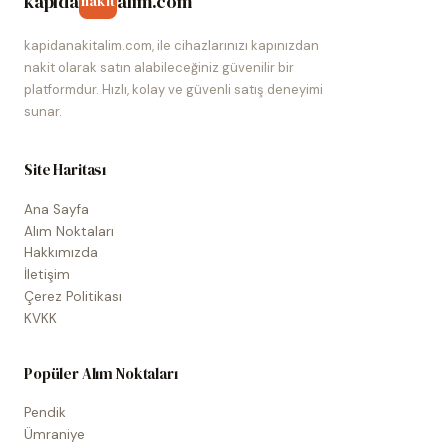
kapida
alim.com
nakit
kapidanakitalim.com, ile cihazlarınızı kapınızdan
nakit olarak satın alabileceğiniz güvenilir bir
platformdur. Hızlı, kolay ve güvenli satış deneyimi
sunar.
Site Haritası
Ana Sayfa
Alım Noktaları
Hakkımızda
İletişim
Çerez Politikası
KVKK
Popüler Alım Noktaları
Pendik
Ümraniye