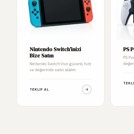
Nintendo Switch’inizi
PS P
Bize Satın
PS Por
değer
Nintendo Switch’inizi güvenli, hızlı
ve değerinde satın alalım
TEKL
TEKLIF AL