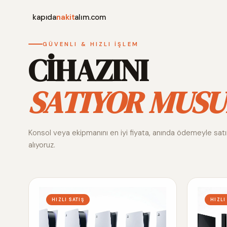
kapıda
nakit
alım.com
GÜVENLI & HIZLI İŞLEM
CİHAZINI
SATIYOR MUSU
Konsol veya ekipmanını en iyi fiyata, anında ödemeyle sat
alıyoruz.
HIZLI SATIŞ
HIZLI