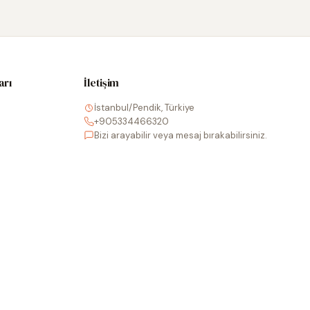
arı
İletişim
İstanbul/Pendik, Türkiye
+905334466320
Bizi arayabilir veya mesaj bırakabilirsiniz.