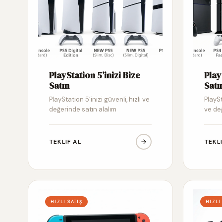
PlayStation 5’inizi Bize
Play
Satın
Satı
PlayStation 5’inizi güvenli, hızlı ve
PlaySt
değerinde satın alalım
ve de
TEKLIF AL
TEKL
HIZLI SATIŞ
HIZLI