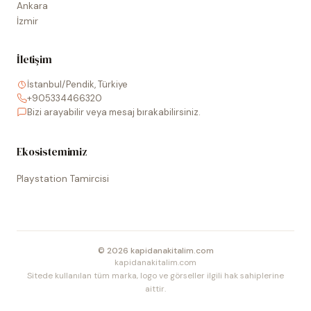
Ankara
İzmir
İletişim
İstanbul/Pendik, Türkiye
+905334466320
Bizi arayabilir veya mesaj bırakabilirsiniz.
Ekosistemimiz
Playstation Tamircisi
©
2026
kapidanakitalim.com
kapidanakitalim.com
Sitede kullanılan tüm marka, logo ve görseller ilgili hak sahiplerine
aittir.