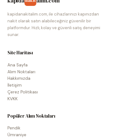
kapida
alim.com
nakit
kapidanakitalim.com, ile cihazlarınızı kapınızdan
nakit olarak satın alabileceğiniz güvenilir bir
platformdur. Hızlı, kolay ve güvenli satış deneyimi
sunar.
Site Haritası
Ana Sayfa
Alım Noktaları
Hakkımızda
İletişim
Çerez Politikası
KVKK
Popüler Alım Noktaları
Pendik
Ümraniye