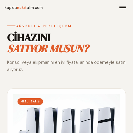
kapıda
nakit
alım.com
Menü
GÜVENLI & HIZLI İŞLEM
CİHAZINI
SATIYOR MUSUN?
Ana Sayfa
Konsol veya ekipmanını en iyi fiyata, anında ödemeyle satın
Alım Noktala
alıyoruz.
Hakkımızda
İletişim
HIZLI SATIŞ
WhatsApp 