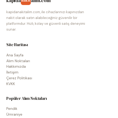
kapida
alim.com
nakit
kapidanakitalim.com, ile cihazlarınızı kapınızdan
nakit olarak satın alabileceğiniz güvenilir bir
platformdur. Hızlı, kolay ve güvenli satış deneyimi
sunar.
Site Haritası
Ana Sayfa
Alım Noktaları
Hakkımızda
İletişim
Çerez Politikası
KVKK
Popüler Alım Noktaları
Pendik
Ümraniye