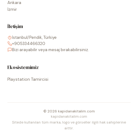
Ankara
İzmir
İletişim
İstanbul/Pendik, Türkiye
+905334466320
Bizi arayabilir veya mesaj bırakabilirsiniz.
Ekosistemimiz
Playstation Tamircisi
©
2026
kapidanakitalim.com
kapidanakitalim.com
Sitede kullanılan tüm marka, logo ve görseller ilgili hak sahiplerine
aittir.