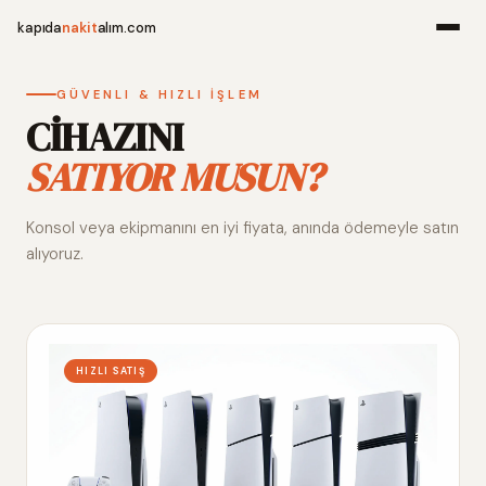
kapıda
nakit
alım.com
Menü
GÜVENLI & HIZLI İŞLEM
CİHAZINI
SATIYOR MUSUN?
Ana Sayfa
Konsol veya ekipmanını en iyi fiyata, anında ödemeyle satın
Alım Noktala
alıyoruz.
Hakkımızda
İletişim
HIZLI SATIŞ
WhatsApp 