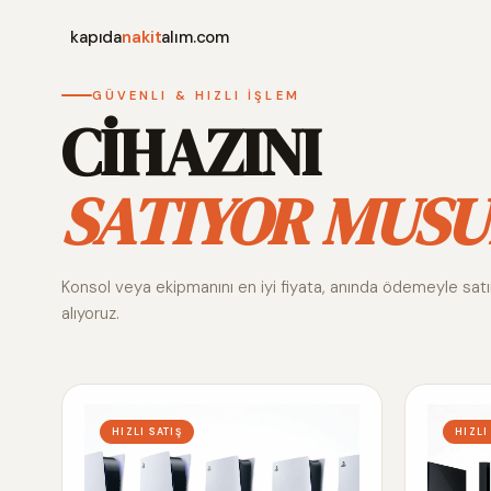
kapıda
nakit
alım.com
GÜVENLI & HIZLI İŞLEM
CİHAZINI
SATIYOR MUSU
Konsol veya ekipmanını en iyi fiyata, anında ödemeyle sat
alıyoruz.
HIZLI SATIŞ
HIZLI