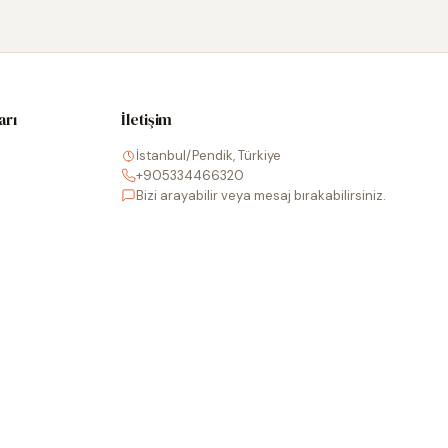
arı
İletişim
İstanbul/Pendik, Türkiye
+905334466320
Bizi arayabilir veya mesaj bırakabilirsiniz.