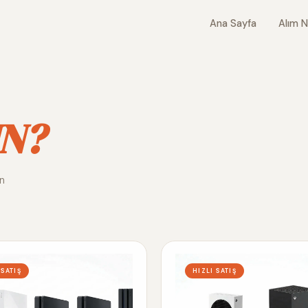
Ana Sayfa
Alım N
N?
ın
 SATIŞ
HIZLI SATIŞ