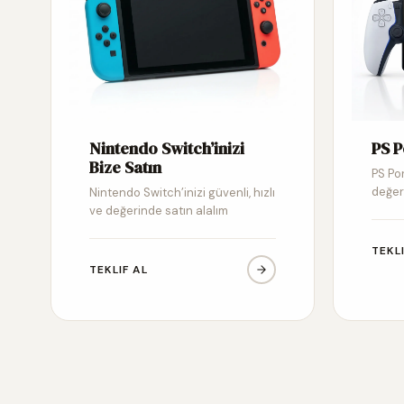
Nintendo Switch’inizi
PS P
Bize Satın
PS Por
değer
Nintendo Switch’inizi güvenli, hızlı
ve değerinde satın alalım
TEKL
TEKLIF AL