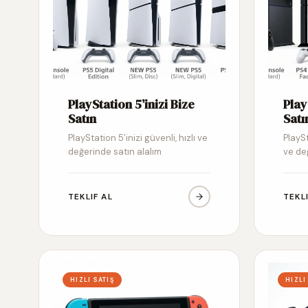
PlayStation 5’inizi Bize
Play
Satın
Satı
PlayStation 5’inizi güvenli, hızlı ve
PlaySt
değerinde satın alalım
ve de
TEKLIF AL
TEKL
HIZLI SATIŞ
HIZLI