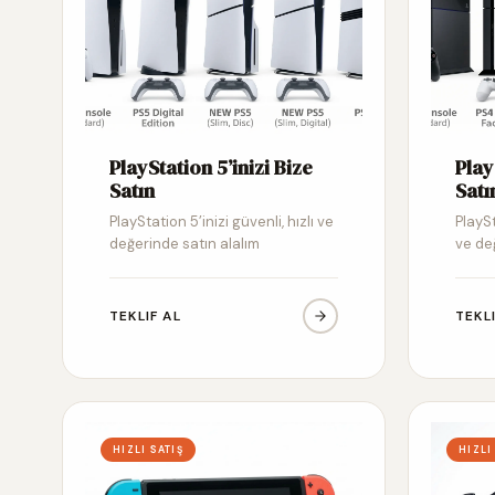
PlayStation 5’inizi Bize
Play
Satın
Satı
PlayStation 5’inizi güvenli, hızlı ve
PlaySt
değerinde satın alalım
ve de
TEKLIF AL
TEKL
HIZLI SATIŞ
HIZLI