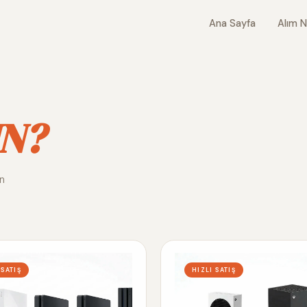
Ana Sayfa
Alım N
N?
ın
 SATIŞ
HIZLI SATIŞ