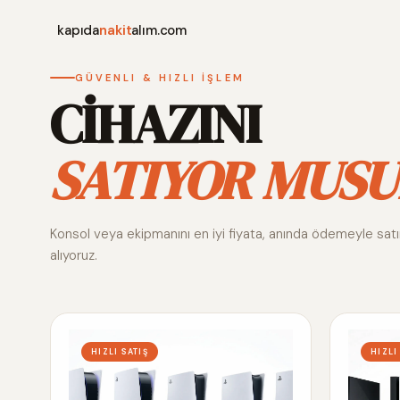
kapıda
nakit
alım.com
GÜVENLI & HIZLI İŞLEM
CİHAZINI
SATIYOR MUSU
Konsol veya ekipmanını en iyi fiyata, anında ödemeyle sat
alıyoruz.
HIZLI SATIŞ
HIZLI