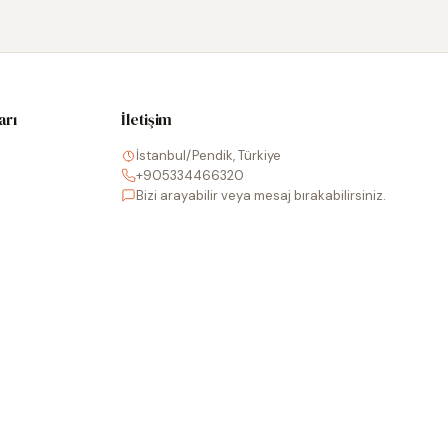
arı
İletişim
İstanbul/Pendik, Türkiye
+905334466320
Bizi arayabilir veya mesaj bırakabilirsiniz.