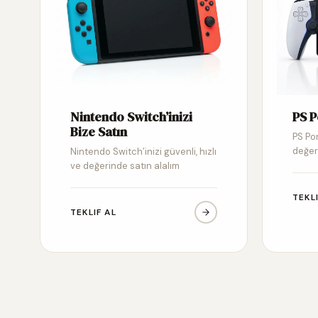
Nintendo Switch’inizi
PS P
Bize Satın
PS Por
değer
Nintendo Switch’inizi güvenli, hızlı
ve değerinde satın alalım
TEKL
TEKLIF AL