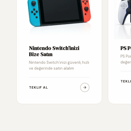
Nintendo Switch’inizi
PS P
Bize Satın
PS Por
değer
Nintendo Switch’inizi güvenli, hızlı
ve değerinde satın alalım
TEKL
TEKLIF AL