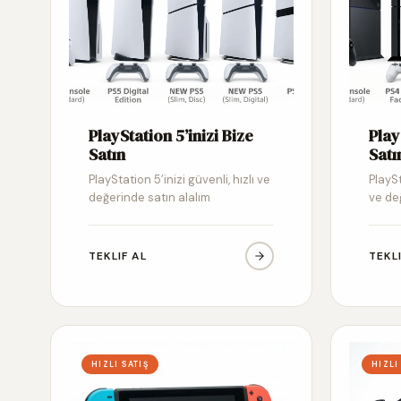
PlayStation 5’inizi Bize
Play
Satın
Satı
PlayStation 5’inizi güvenli, hızlı ve
PlaySt
değerinde satın alalım
ve de
TEKLIF AL
TEKL
HIZLI SATIŞ
HIZLI