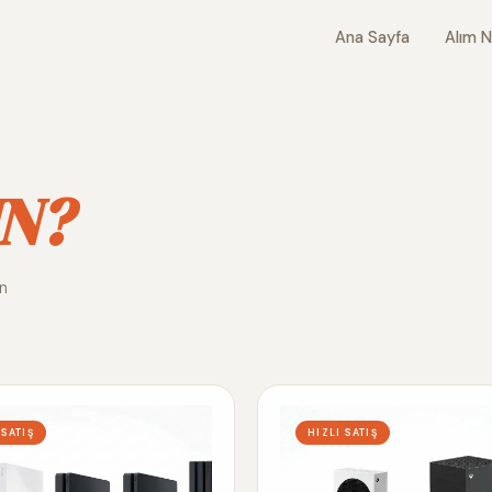
Ana Sayfa
Alım N
N?
ın
 SATIŞ
HIZLI SATIŞ