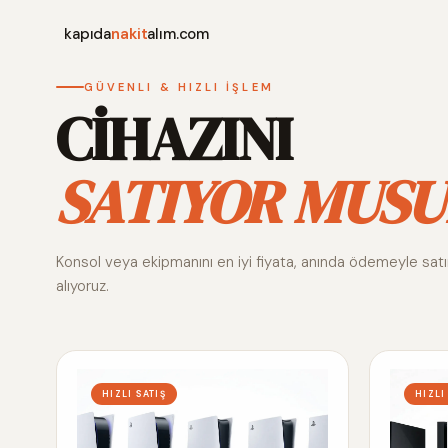
kapıda
nakit
alım.com
GÜVENLI & HIZLI İŞLEM
CİHAZINI
SATIYOR MUSU
Konsol veya ekipmanını en iyi fiyata, anında ödemeyle sat
alıyoruz.
HIZLI SATIŞ
HIZLI