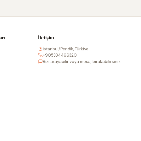
arı
İletişim
İstanbul/Pendik, Türkiye
+905334466320
Bizi arayabilir veya mesaj bırakabilirsiniz.