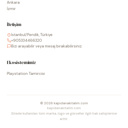
Ankara
İzmir
İletişim
İstanbul/Pendik, Türkiye
+905334466320
Bizi arayabilir veya mesaj bırakabilirsiniz.
Ekosistemimiz
Playstation Tamircisi
©
2026
kapidanakitalim.com
kapidanakitalim.com
Sitede kullanılan tüm marka, logo ve görseller ilgili hak sahiplerine
aittir.