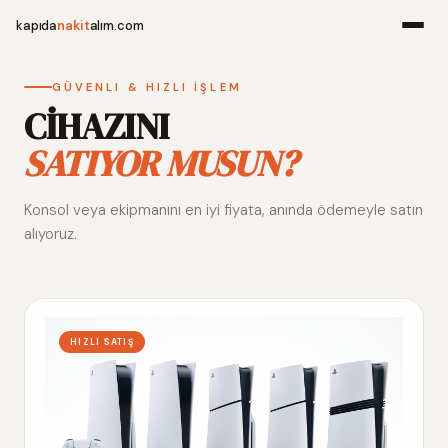
kapıda
nakit
alım.com
Menü
GÜVENLI & HIZLI İŞLEM
CİHAZINI
SATIYOR MUSUN?
Ana Sayfa
Konsol veya ekipmanını en iyi fiyata, anında ödemeyle satın
Alım Noktala
alıyoruz.
Hakkımızda
İletişim
HIZLI SATIŞ
WhatsApp 