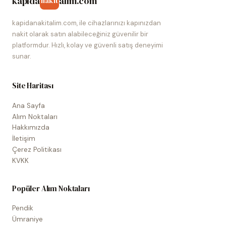
kapida
alim.com
nakit
kapidanakitalim.com, ile cihazlarınızı kapınızdan
nakit olarak satın alabileceğiniz güvenilir bir
platformdur. Hızlı, kolay ve güvenli satış deneyimi
sunar.
Site Haritası
Ana Sayfa
Alım Noktaları
Hakkımızda
İletişim
Çerez Politikası
KVKK
Popüler Alım Noktaları
Pendik
Ümraniye