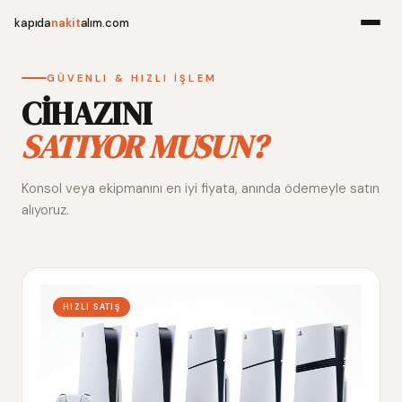
kapıda
nakit
alım.com
Menü
GÜVENLI & HIZLI İŞLEM
CİHAZINI
SATIYOR MUSUN?
Ana Sayfa
Konsol veya ekipmanını en iyi fiyata, anında ödemeyle satın
Alım Noktala
alıyoruz.
Hakkımızda
İletişim
HIZLI SATIŞ
WhatsApp 