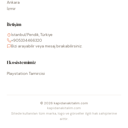
Ankara
İzmir
İletişim
İstanbul/Pendik, Türkiye
+905334466320
Bizi arayabilir veya mesaj bırakabilirsiniz.
Ekosistemimiz
Playstation Tamircisi
©
2026
kapidanakitalim.com
kapidanakitalim.com
Sitede kullanılan tüm marka, logo ve görseller ilgili hak sahiplerine
aittir.