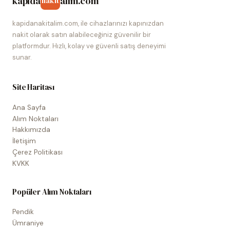
kapida
alim.com
nakit
kapidanakitalim.com, ile cihazlarınızı kapınızdan
nakit olarak satın alabileceğiniz güvenilir bir
platformdur. Hızlı, kolay ve güvenli satış deneyimi
sunar.
Site Haritası
Ana Sayfa
Alım Noktaları
Hakkımızda
İletişim
Çerez Politikası
KVKK
Popüler Alım Noktaları
Pendik
Ümraniye