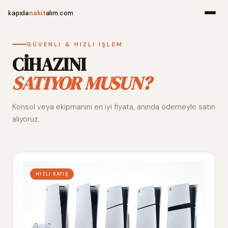
kapıda
nakit
alım.com
Menü
GÜVENLI & HIZLI İŞLEM
CİHAZINI
SATIYOR MUSUN?
Ana Sayfa
Konsol veya ekipmanını en iyi fiyata, anında ödemeyle satın
Alım Noktala
alıyoruz.
Hakkımızda
İletişim
HIZLI SATIŞ
WhatsApp 