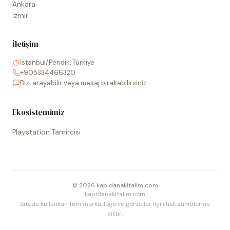
Ankara
İzmir
İletişim
İstanbul/Pendik, Türkiye
+905334466320
Bizi arayabilir veya mesaj bırakabilirsiniz.
Ekosistemimiz
Playstation Tamircisi
©
2026
kapidanakitalim.com
kapidanakitalim.com
Sitede kullanılan tüm marka, logo ve görseller ilgili hak sahiplerine
aittir.