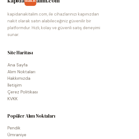
kapida
alim.com
nakit
kapidanakitalim.com, ile cihazlarınızı kapınızdan
nakit olarak satın alabileceğiniz güvenilir bir
platformdur. Hızlı, kolay ve güvenli satış deneyimi
sunar.
Site Haritası
Ana Sayfa
Alım Noktaları
Hakkımızda
İletişim
Çerez Politikası
KVKK
Popüler Alım Noktaları
Pendik
Ümraniye