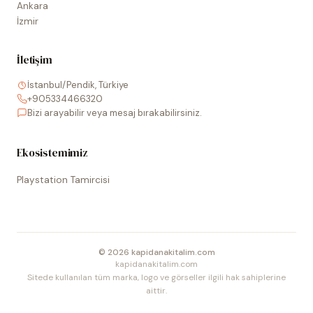
Ankara
İzmir
İletişim
İstanbul/Pendik, Türkiye
+905334466320
Bizi arayabilir veya mesaj bırakabilirsiniz.
Ekosistemimiz
Playstation Tamircisi
©
2026
kapidanakitalim.com
kapidanakitalim.com
Sitede kullanılan tüm marka, logo ve görseller ilgili hak sahiplerine
aittir.