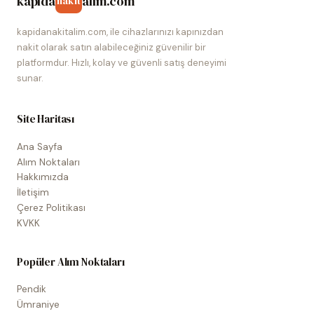
kapida
alim.com
nakit
kapidanakitalim.com, ile cihazlarınızı kapınızdan
nakit olarak satın alabileceğiniz güvenilir bir
platformdur. Hızlı, kolay ve güvenli satış deneyimi
sunar.
Site Haritası
Ana Sayfa
Alım Noktaları
Hakkımızda
İletişim
Çerez Politikası
KVKK
Popüler Alım Noktaları
Pendik
Ümraniye