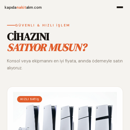
kapıda
nakit
alım.com
Menü
GÜVENLI & HIZLI İŞLEM
CİHAZINI
SATIYOR MUSUN?
Ana Sayfa
Konsol veya ekipmanını en iyi fiyata, anında ödemeyle satın
Alım Noktala
alıyoruz.
Hakkımızda
İletişim
HIZLI SATIŞ
WhatsApp 