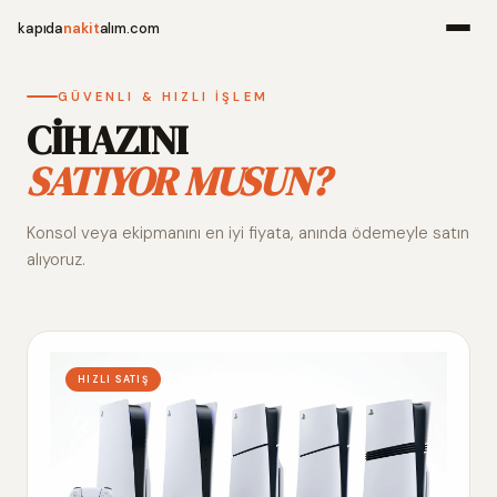
kapıda
nakit
alım.com
Menü
GÜVENLI & HIZLI İŞLEM
CİHAZINI
SATIYOR MUSUN?
Ana Sayfa
Konsol veya ekipmanını en iyi fiyata, anında ödemeyle satın
Alım Noktala
alıyoruz.
Hakkımızda
İletişim
HIZLI SATIŞ
WhatsApp 