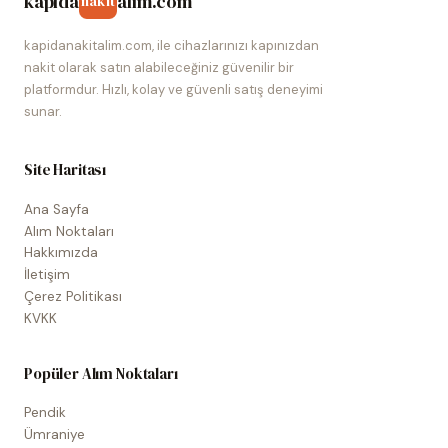
kapida
alim.com
nakit
kapidanakitalim.com, ile cihazlarınızı kapınızdan
nakit olarak satın alabileceğiniz güvenilir bir
platformdur. Hızlı, kolay ve güvenli satış deneyimi
sunar.
Site Haritası
Ana Sayfa
Alım Noktaları
Hakkımızda
İletişim
Çerez Politikası
KVKK
Popüler Alım Noktaları
Pendik
Ümraniye