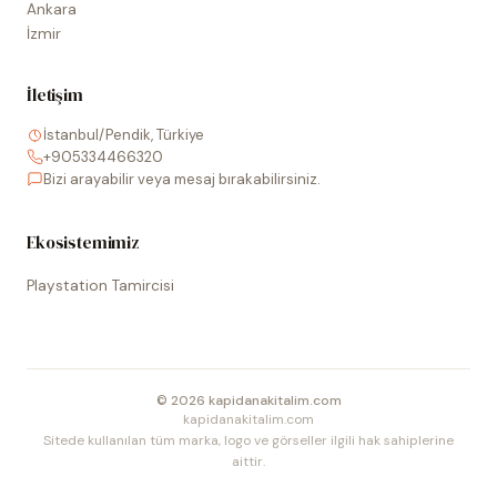
Ankara
İzmir
İletişim
İstanbul/Pendik, Türkiye
+905334466320
Bizi arayabilir veya mesaj bırakabilirsiniz.
Ekosistemimiz
Playstation Tamircisi
©
2026
kapidanakitalim.com
kapidanakitalim.com
Sitede kullanılan tüm marka, logo ve görseller ilgili hak sahiplerine
aittir.