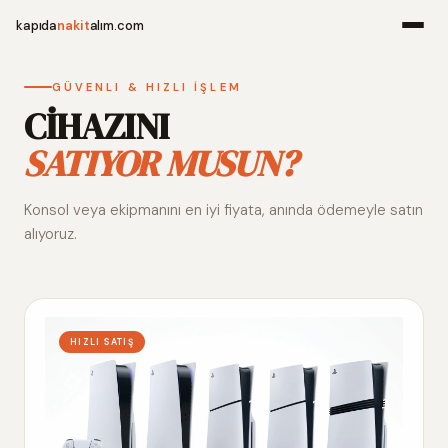
kapıda
nakit
alım.com
Menü
GÜVENLI & HIZLI İŞLEM
CİHAZINI
SATIYOR MUSUN?
Ana Sayfa
Konsol veya ekipmanını en iyi fiyata, anında ödemeyle satın
Alım Noktala
alıyoruz.
Hakkımızda
İletişim
HIZLI SATIŞ
WhatsApp 