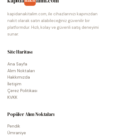
kapida
alim.com
nakit
kapidanakitalim.com, ile cihazlarınızı kapınızdan
nakit olarak satın alabileceğiniz güvenilir bir
platformdur. Hızlı, kolay ve güvenli satış deneyimi
sunar.
Site Haritası
Ana Sayfa
Alım Noktaları
Hakkımızda
İletişim
Çerez Politikası
KVKK
Popüler Alım Noktaları
Pendik
Ümraniye