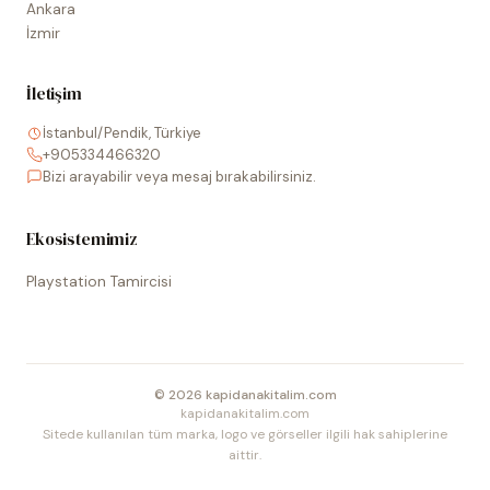
Ankara
İzmir
İletişim
İstanbul/Pendik, Türkiye
+905334466320
Bizi arayabilir veya mesaj bırakabilirsiniz.
Ekosistemimiz
Playstation Tamircisi
©
2026
kapidanakitalim.com
kapidanakitalim.com
Sitede kullanılan tüm marka, logo ve görseller ilgili hak sahiplerine
aittir.