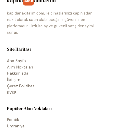
kapida
alim.com
nakit
kapidanakitalim.com, ile cihazlarınızı kapınızdan
nakit olarak satın alabileceğiniz güvenilir bir
platformdur. Hızlı, kolay ve güvenli satış deneyimi
sunar.
Site Haritası
Ana Sayfa
Alım Noktaları
Hakkımızda
İletişim
Çerez Politikası
KVKK
Popüler Alım Noktaları
Pendik
Ümraniye