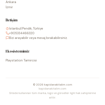
Ankara
İzmir
İletişim
İstanbul/Pendik, Türkiye
+905334466320
Bizi arayabilir veya mesaj bırakabilirsiniz.
Ekosistemimiz
Playstation Tamircisi
©
2026
kapidanakitalim.com
kapidanakitalim.com
Sitede kullanılan tüm marka, logo ve görseller ilgili hak sahiplerine
aittir.