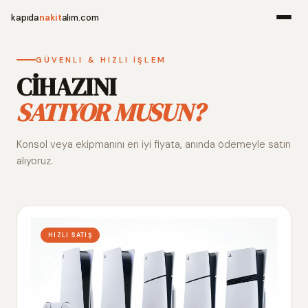
kapıda
nakit
alım.com
Menü
GÜVENLI & HIZLI İŞLEM
CİHAZINI
SATIYOR MUSUN?
Ana Sayfa
Konsol veya ekipmanını en iyi fiyata, anında ödemeyle satın
Alım Noktala
alıyoruz.
Hakkımızda
İletişim
HIZLI SATIŞ
WhatsApp 