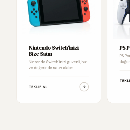
Nintendo Switch’inizi
PS P
Bize Satın
PS Por
değer
Nintendo Switch’inizi güvenli, hızlı
ve değerinde satın alalım
TEKL
TEKLIF AL