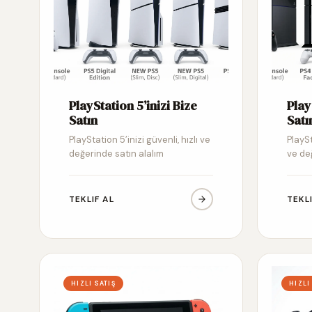
PlayStation 5’inizi Bize
Play
Satın
Satı
PlayStation 5’inizi güvenli, hızlı ve
PlaySt
değerinde satın alalım
ve de
TEKLIF AL
TEKL
HIZLI SATIŞ
HIZLI