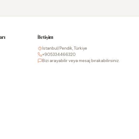
arı
İletişim
İstanbul/Pendik, Türkiye
+905334466320
Bizi arayabilir veya mesaj bırakabilirsiniz.