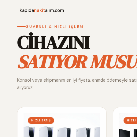
kapıda
nakit
alım.com
GÜVENLI & HIZLI İŞLEM
CİHAZINI
SATIYOR MUSU
Konsol veya ekipmanını en iyi fiyata, anında ödemeyle sat
alıyoruz.
HIZLI SATIŞ
HIZLI