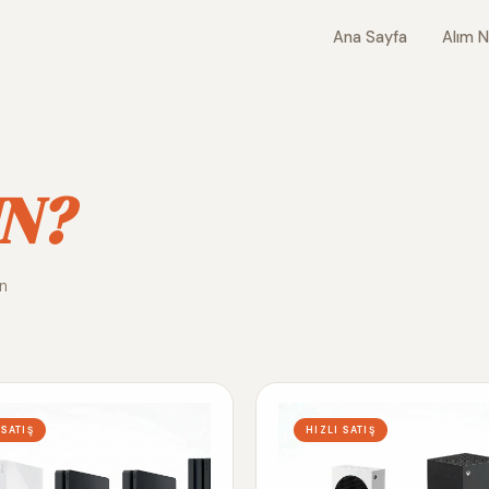
Ana Sayfa
Alım N
N?
ın
 SATIŞ
HIZLI SATIŞ