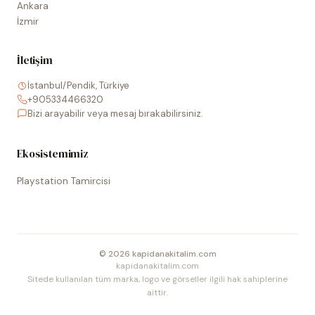
Ankara
İzmir
İletişim
İstanbul/Pendik, Türkiye
+905334466320
Bizi arayabilir veya mesaj bırakabilirsiniz.
Ekosistemimiz
Playstation Tamircisi
©
2026
kapidanakitalim.com
kapidanakitalim.com
Sitede kullanılan tüm marka, logo ve görseller ilgili hak sahiplerine
aittir.