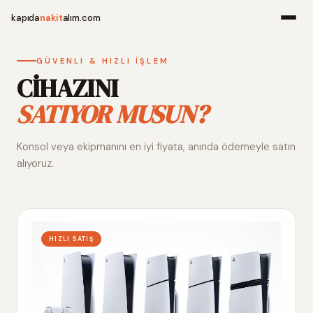
kapıda
nakit
alım.com
Menü
GÜVENLI & HIZLI İŞLEM
CİHAZINI
SATIYOR MUSUN?
Ana Sayfa
Konsol veya ekipmanını en iyi fiyata, anında ödemeyle satın
Alım Noktala
alıyoruz.
Hakkımızda
İletişim
HIZLI SATIŞ
WhatsApp 