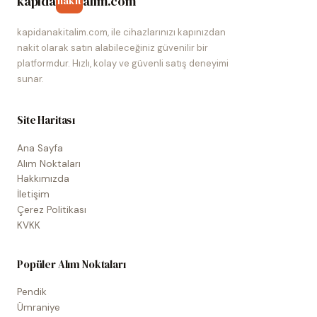
kapida
alim.com
nakit
kapidanakitalim.com, ile cihazlarınızı kapınızdan
nakit olarak satın alabileceğiniz güvenilir bir
platformdur. Hızlı, kolay ve güvenli satış deneyimi
sunar.
Site Haritası
Ana Sayfa
Alım Noktaları
Hakkımızda
İletişim
Çerez Politikası
KVKK
Popüler Alım Noktaları
Pendik
Ümraniye