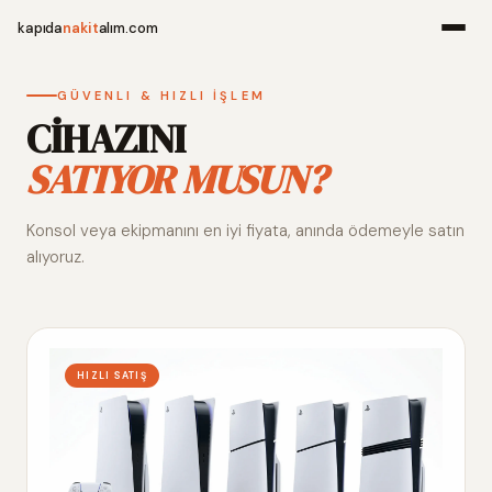
kapıda
nakit
alım.com
Menü
GÜVENLI & HIZLI İŞLEM
CİHAZINI
SATIYOR MUSUN?
Ana Sayfa
Konsol veya ekipmanını en iyi fiyata, anında ödemeyle satın
Alım Noktala
alıyoruz.
Hakkımızda
İletişim
HIZLI SATIŞ
WhatsApp 