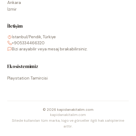
Ankara
İzmir
İletişim
İstanbul/Pendik, Türkiye
+905334466320
Bizi arayabilir veya mesaj bırakabilirsiniz.
Ekosistemimiz
Playstation Tamircisi
©
2026
kapidanakitalim.com
kapidanakitalim.com
Sitede kullanılan tüm marka, logo ve görseller ilgili hak sahiplerine
aittir.