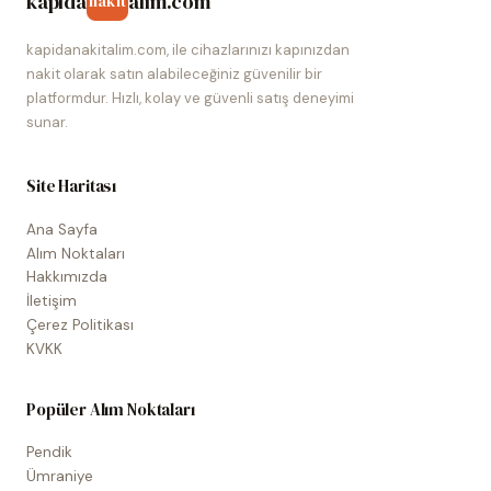
kapida
alim.com
nakit
kapidanakitalim.com, ile cihazlarınızı kapınızdan
nakit olarak satın alabileceğiniz güvenilir bir
platformdur. Hızlı, kolay ve güvenli satış deneyimi
sunar.
Site Haritası
Ana Sayfa
Alım Noktaları
Hakkımızda
İletişim
Çerez Politikası
KVKK
Popüler Alım Noktaları
Pendik
Ümraniye