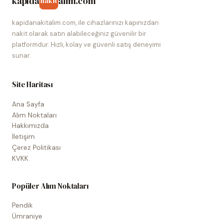
kapida
alim.com
nakit
kapidanakitalim.com, ile cihazlarınızı kapınızdan
nakit olarak satın alabileceğiniz güvenilir bir
platformdur. Hızlı, kolay ve güvenli satış deneyimi
sunar.
Site Haritası
Ana Sayfa
Alım Noktaları
Hakkımızda
İletişim
Çerez Politikası
KVKK
Popüler Alım Noktaları
Pendik
Ümraniye