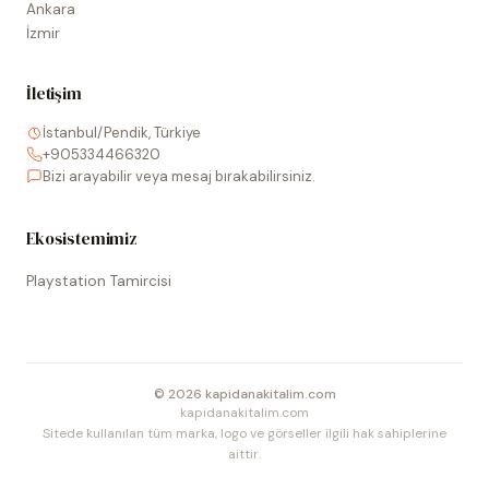
Ankara
İzmir
İletişim
İstanbul/Pendik, Türkiye
+905334466320
Bizi arayabilir veya mesaj bırakabilirsiniz.
Ekosistemimiz
Playstation Tamircisi
©
2026
kapidanakitalim.com
kapidanakitalim.com
Sitede kullanılan tüm marka, logo ve görseller ilgili hak sahiplerine
aittir.