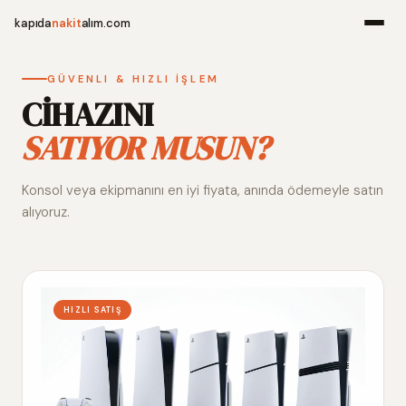
kapıda
nakit
alım.com
Menü
GÜVENLI & HIZLI İŞLEM
CİHAZINI
SATIYOR MUSUN?
Ana Sayfa
Konsol veya ekipmanını en iyi fiyata, anında ödemeyle satın
Alım Noktala
alıyoruz.
Hakkımızda
İletişim
HIZLI SATIŞ
WhatsApp 