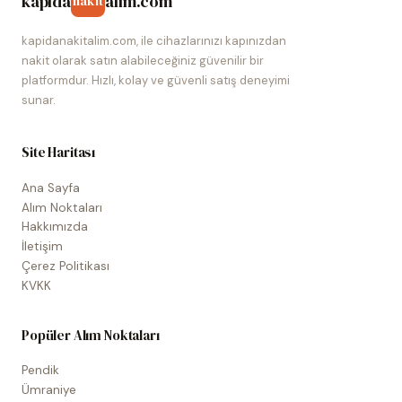
kapida
alim.com
nakit
kapidanakitalim.com, ile cihazlarınızı kapınızdan
nakit olarak satın alabileceğiniz güvenilir bir
platformdur. Hızlı, kolay ve güvenli satış deneyimi
sunar.
Site Haritası
Ana Sayfa
Alım Noktaları
Hakkımızda
İletişim
Çerez Politikası
KVKK
Popüler Alım Noktaları
Pendik
Ümraniye