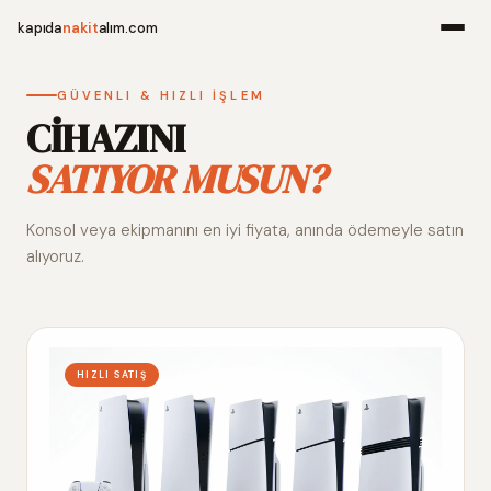
kapıda
nakit
alım.com
Menü
GÜVENLI & HIZLI İŞLEM
CİHAZINI
SATIYOR MUSUN?
Ana Sayfa
Konsol veya ekipmanını en iyi fiyata, anında ödemeyle satın
Alım Noktala
alıyoruz.
Hakkımızda
İletişim
HIZLI SATIŞ
WhatsApp 