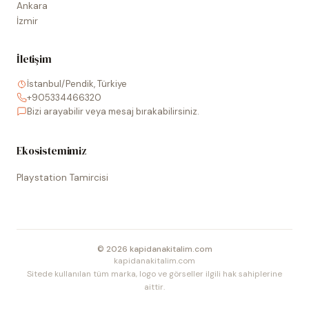
Ankara
İzmir
İletişim
İstanbul/Pendik, Türkiye
+905334466320
Bizi arayabilir veya mesaj bırakabilirsiniz.
Ekosistemimiz
Playstation Tamircisi
©
2026
kapidanakitalim.com
kapidanakitalim.com
Sitede kullanılan tüm marka, logo ve görseller ilgili hak sahiplerine
aittir.