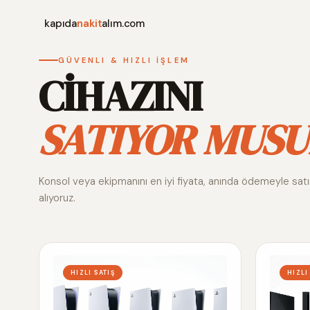
kapıda
nakit
alım.com
GÜVENLI & HIZLI İŞLEM
CİHAZINI
SATIYOR MUSU
Konsol veya ekipmanını en iyi fiyata, anında ödemeyle sat
alıyoruz.
HIZLI SATIŞ
HIZLI