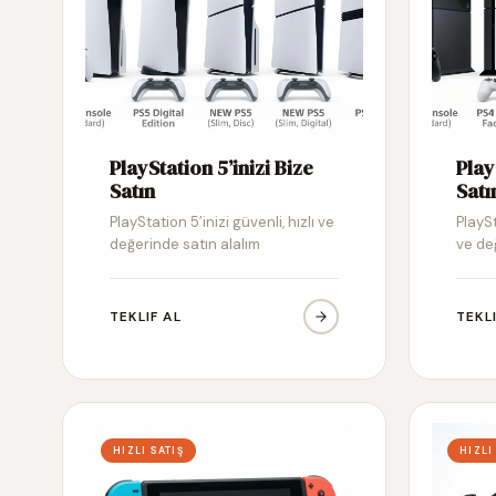
PlayStation 5’inizi Bize
Play
Satın
Satı
PlayStation 5’inizi güvenli, hızlı ve
PlaySt
değerinde satın alalım
ve de
TEKLIF AL
TEKL
HIZLI SATIŞ
HIZLI