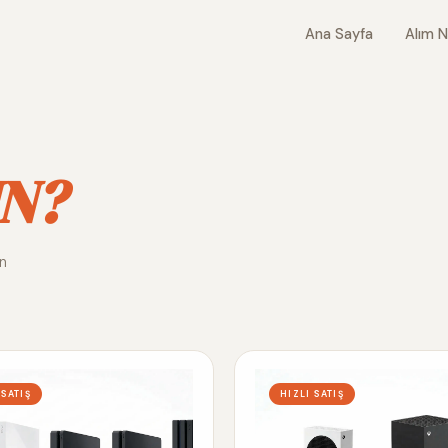
Ana Sayfa
Alım N
N?
ın
 SATIŞ
HIZLI SATIŞ