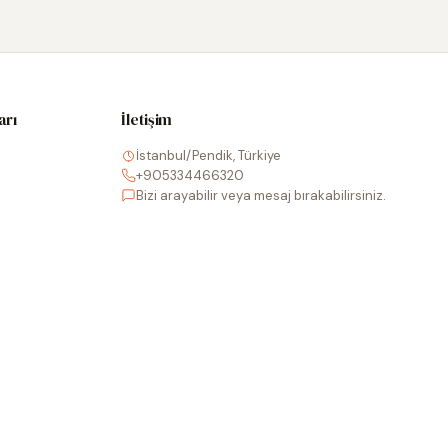
arı
İletişim
İstanbul/Pendik, Türkiye
+905334466320
Bizi arayabilir veya mesaj bırakabilirsiniz.