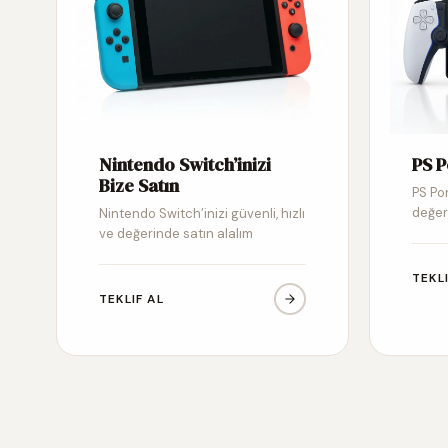
Nintendo Switch’inizi
PS P
Bize Satın
PS Por
değer
Nintendo Switch’inizi güvenli, hızlı
ve değerinde satın alalım
TEKL
TEKLIF AL