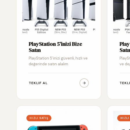
PlayStation 5’inizi Bize
Play
Satın
Satı
PlayStation 5’inizi güvenli, hızlı ve
PlaySt
değerinde satın alalım
ve de
TEKLIF AL
TEKL
HIZLI SATIŞ
HIZLI