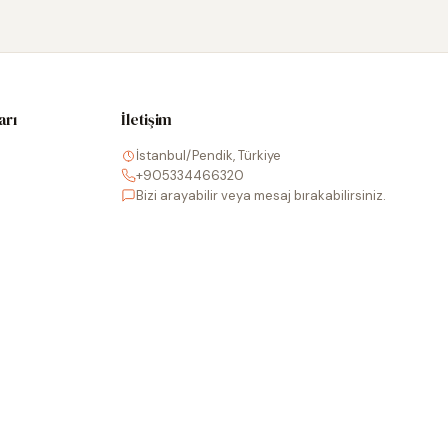
arı
İletişim
İstanbul/Pendik, Türkiye
+905334466320
Bizi arayabilir veya mesaj bırakabilirsiniz.