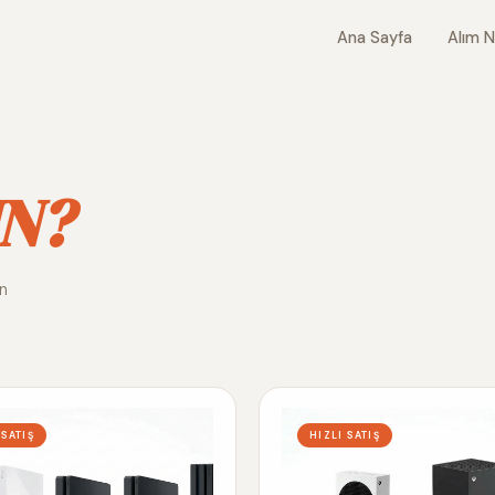
Ana Sayfa
Alım N
N?
ın
 SATIŞ
HIZLI SATIŞ