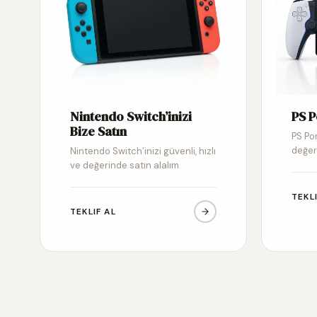
Nintendo Switch’inizi
PS P
Bize Satın
PS Por
değer
Nintendo Switch’inizi güvenli, hızlı
ve değerinde satın alalım
TEKL
TEKLIF AL