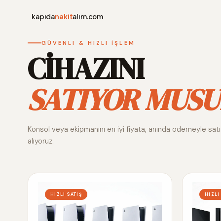
kapıda
nakit
alım.com
GÜVENLI & HIZLI İŞLEM
CİHAZINI
SATIYOR MUSU
Konsol veya ekipmanını en iyi fiyata, anında ödemeyle sat
alıyoruz.
HIZLI SATIŞ
HIZLI