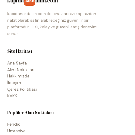
kapida
alim.com
nakit
kapidanakitalim.com, ile cihazlarınızı kapınızdan
nakit olarak satın alabileceğiniz güvenilir bir
platformdur. Hızlı, kolay ve güvenli satış deneyimi
sunar.
Site Haritası
Ana Sayfa
Alım Noktaları
Hakkımızda
İletişim
Çerez Politikası
KVKK
Popüler Alım Noktaları
Pendik
Ümraniye