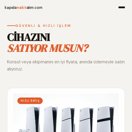
kapıda
nakit
alım.com
Menü
GÜVENLI & HIZLI İŞLEM
CİHAZINI
SATIYOR MUSUN?
Ana Sayfa
Konsol veya ekipmanını en iyi fiyata, anında ödemeyle satın
Alım Noktala
alıyoruz.
Hakkımızda
İletişim
HIZLI SATIŞ
WhatsApp 