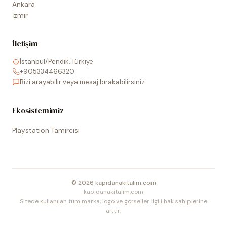
Ankara
İzmir
İletişim
İstanbul/Pendik, Türkiye
+905334466320
Bizi arayabilir veya mesaj bırakabilirsiniz.
Ekosistemimiz
Playstation Tamircisi
©
2026
kapidanakitalim.com
kapidanakitalim.com
Sitede kullanılan tüm marka, logo ve görseller ilgili hak sahiplerine
aittir.