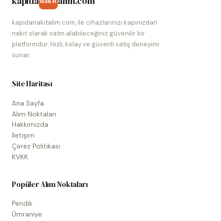
kapida
alim.com
nakit
kapidanakitalim.com, ile cihazlarınızı kapınızdan
nakit olarak satın alabileceğiniz güvenilir bir
platformdur. Hızlı, kolay ve güvenli satış deneyimi
sunar.
Site Haritası
Ana Sayfa
Alım Noktaları
Hakkımızda
İletişim
Çerez Politikası
KVKK
Popüler Alım Noktaları
Pendik
Ümraniye