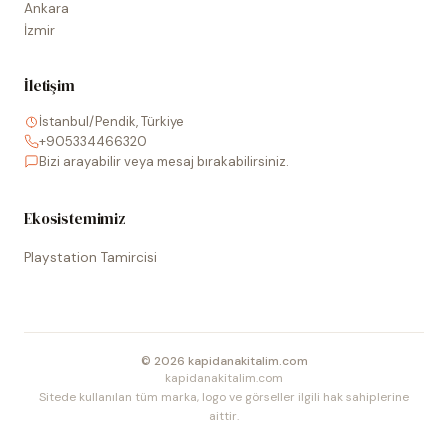
Ankara
İzmir
İletişim
İstanbul/Pendik, Türkiye
+905334466320
Bizi arayabilir veya mesaj bırakabilirsiniz.
Ekosistemimiz
Playstation Tamircisi
©
2026
kapidanakitalim.com
kapidanakitalim.com
Sitede kullanılan tüm marka, logo ve görseller ilgili hak sahiplerine
aittir.