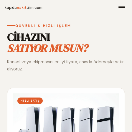
kapıda
nakit
alım.com
Menü
GÜVENLI & HIZLI İŞLEM
CİHAZINI
SATIYOR MUSUN?
Ana Sayfa
Konsol veya ekipmanını en iyi fiyata, anında ödemeyle satın
Alım Noktala
alıyoruz.
Hakkımızda
İletişim
HIZLI SATIŞ
WhatsApp 