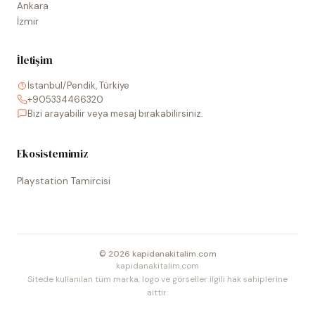
Ankara
İzmir
İletişim
İstanbul/Pendik, Türkiye
+905334466320
Bizi arayabilir veya mesaj bırakabilirsiniz.
Ekosistemimiz
Playstation Tamircisi
©
2026
kapidanakitalim.com
kapidanakitalim.com
Sitede kullanılan tüm marka, logo ve görseller ilgili hak sahiplerine
aittir.