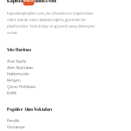
kapida
alim.com
nakit
kapidanakitalim.com, ile cihazlarınızı kapınızdan
nakit olarak satın alabileceğiniz güvenilir bir
platformdur. Hızlı, kolay ve güvenli satış deneyimi
sunar.
Site Haritası
Ana Sayfa
Alım Noktaları
Hakkımızda
İletişim
Çerez Politikası
KVKK
Popüler Alım Noktaları
Pendik
Ümraniye