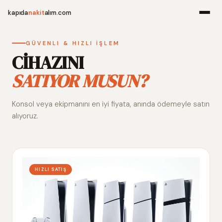
kapıda
nakit
alım.com
Menü
GÜVENLI & HIZLI İŞLEM
CİHAZINI
SATIYOR MUSUN?
Ana Sayfa
Konsol veya ekipmanını en iyi fiyata, anında ödemeyle satın
Alım Noktala
alıyoruz.
Hakkımızda
İletişim
HIZLI SATIŞ
WhatsApp 