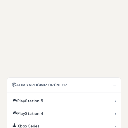
📦
−
ALIM YAPTIĞIMIZ ÜRÜNLER
🎮
›
PlayStation 5
🎮
›
PlayStation 4
🕹️
›
Xbox Series