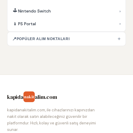
🕹️
›
Nintendo Switch
›
📱
PS Portal
+
📍
POPÜLER ALIM NOKTALARI
kapida
alim.com
nakit
kapidanakitalim.com, ile cihazlarınızı kapınızdan
nakit olarak satın alabileceğiniz güvenilir bir
platformdur. Hızlı, kolay ve güvenli satış deneyimi
sunar.