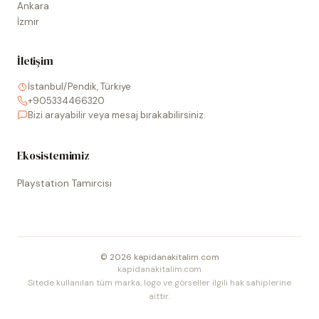
Ankara
İzmir
İletişim
İstanbul/Pendik, Türkiye
+905334466320
Bizi arayabilir veya mesaj bırakabilirsiniz.
Ekosistemimiz
Playstation Tamircisi
©
2026
kapidanakitalim.com
kapidanakitalim.com
Sitede kullanılan tüm marka, logo ve görseller ilgili hak sahiplerine
aittir.