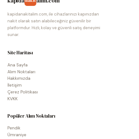
kapida
alim.com
nakit
kapidanakitalim.com, ile cihazlarınızı kapınızdan
nakit olarak satın alabileceğiniz güvenilir bir
platformdur. Hızlı, kolay ve güvenli satış deneyimi
sunar.
Site Haritası
Ana Sayfa
Alım Noktaları
Hakkımızda
İletişim
Çerez Politikası
KVKK
Popüler Alım Noktaları
Pendik
Ümraniye