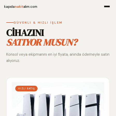
kapıda
nakit
alım.com
Menü
GÜVENLI & HIZLI İŞLEM
CİHAZINI
SATIYOR MUSUN?
Ana Sayfa
Konsol veya ekipmanını en iyi fiyata, anında ödemeyle satın
Alım Noktala
alıyoruz.
Hakkımızda
İletişim
HIZLI SATIŞ
WhatsApp 