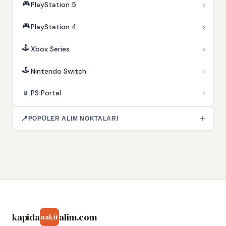
🎮
›
PlayStation 5
🎮
›
PlayStation 4
🕹️
›
Xbox Series
🕹️
›
Nintendo Switch
›
📱
PS Portal
+
📍
POPÜLER ALIM NOKTALARI
kapida
alim.com
nakit